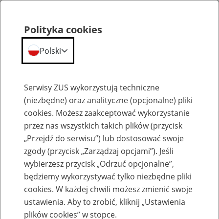
Polityka cookies
Polski
Menu
Szukaj
Serwisy ZUS wykorzystują techniczne
(niezbędne) oraz analityczne (opcjonalne) pliki
cookies. Możesz zaakceptować wykorzystanie
Szkolenia
przez nas wszystkich takich plików (przycisk
„Przejdź do serwisu”) lub dostosować swoje
zgody (przycisk „Zarządzaj opcjami”). Jeśli
wybierzesz przycisk „Odrzuć opcjonalne”,
będziemy wykorzystywać tylko niezbędne pliki
cookies. W każdej chwili możesz zmienić swoje
Zaproś ZUS do siebie - zakładanie profili
ustawienia. Aby to zrobić, kliknij „Ustawienia
eZUS w siedzibie Twojej firmy
plików cookies” w stopce.