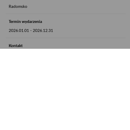
Radomsko
Termin wydarzenia
2026.01.01
-
2026.12.31
Kontakt
zgłoszenia przyjmujemy w godz. 8:00 - 15:00 pod numerem
telefonu 44 685 33 50
Zobacz także
Zaproś ZUS do siebie: Aktywni 50+