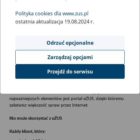
Polityka cookies dla www.zus.pl
Rodzaj wydarzenia
ostatnia aktualizacja 19.08.2024 r.
Szkolenia
Obszar merytoryczny
Odrzuć opcjonalne
obsługa klientów
Zarządzaj opcjami
Opis wydarzenia
Przejdź do serwisu
Platforma Usług Elektronicznych eZUS
to narzędzie, które ułatwia dostęp do usług świadczonych przez
Zakład Ubezpieczeń Społecznych. Jednym z jego
najważniejszych elementów jest portal eZUS, dzięki któremu
załatwisz większość spraw przez Internet.
Kto może skorzystać z eZUS
Każdy klient, który: