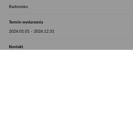
Radomsko
Termin wydarzenia
2026.01.01
-
2026.12.31
Kontakt
zgłoszenia przyjmujemy w godz. 8:00 - 15:00 pod numerem
telefonu 44 685 33 50
Zobacz także
Zaproś ZUS do siebie: Aktywni 50+