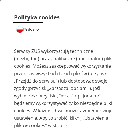
Polityka cookies
Polski
Menu
Szukaj
Serwisy ZUS wykorzystują techniczne
(niezbędne) oraz analityczne (opcjonalne) pliki
cookies. Możesz zaakceptować wykorzystanie
Szkolenia
przez nas wszystkich takich plików (przycisk
„Przejdź do serwisu”) lub dostosować swoje
zgody (przycisk „Zarządzaj opcjami”). Jeśli
wybierzesz przycisk „Odrzuć opcjonalne”,
będziemy wykorzystywać tylko niezbędne pliki
cookies. W każdej chwili możesz zmienić swoje
Zaproś ZUS do siebie - zakładanie profili
ustawienia. Aby to zrobić, kliknij „Ustawienia
eZUS w siedzibie Twojej firmy
plików cookies” w stopce.