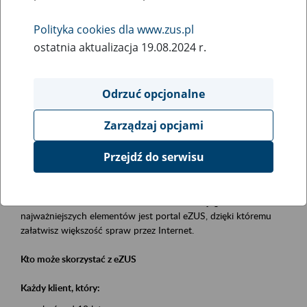
Polityka cookies dla www.zus.pl
Rodzaj wydarzenia
ostatnia aktualizacja 19.08.2024 r.
Szkolenia
Obszar merytoryczny
Odrzuć opcjonalne
obsługa klientów
Zarządzaj opcjami
Opis wydarzenia
Przejdź do serwisu
Platforma Usług Elektronicznych eZUS
to narzędzie, które ułatwia dostęp do usług świadczonych przez
Zakład Ubezpieczeń Społecznych. Jednym z jego
najważniejszych elementów jest portal eZUS, dzięki któremu
załatwisz większość spraw przez Internet.
Kto może skorzystać z eZUS
Każdy klient, który: