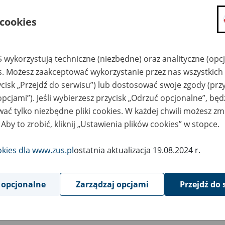
składanie wniosków i otrzymywanie n
 cookies
zadawanie pytań i otrzymywanie odpo
umawianie się na wizyty w jednostce
Jeśli jesteś osobą ubezpieczoną (np. pra
 wykorzystują techniczne (niezbędne) oraz analityczne (opc
możesz sprawdzić swoje dane zapisan
es. Możesz zaakceptować wykorzystanie przez nas wszystkich 
masz dostęp do informacji o stanie k
ycisk „Przejdź do serwisu”) lub dostosować swoje zgody (przy
masz dostęp do informacji o wystawio
opcjami”). Jeśli wybierzesz przycisk „Odrzuć opcjonalne”, bę
ać tylko niezbędne pliki cookies. W każdej chwili możesz zm
Jeśli jesteś płatnikiem składek (np. przeds
 Aby to zrobić, kliknij „Ustawienia plików cookies” w stopce.
możesz skorzystać z aplikacji ePłatnik
ubezpieczeń, wypełnisz i przekażesz
ZUS,
okies dla www.zus.pl
ostatnia aktualizacja 19.08.2024 r.
możesz złożyć wniosek o wydanie zaśw
masz dostęp do zwolnień lekarskich 
 opcjonalne
Zarządzaj opcjami
Przejdź do 
Jeśli jesteś świadczeniobiorcą
masz dostęp m.in. do formularza PIT 
do formularza PIT 40A, czyli roczneg