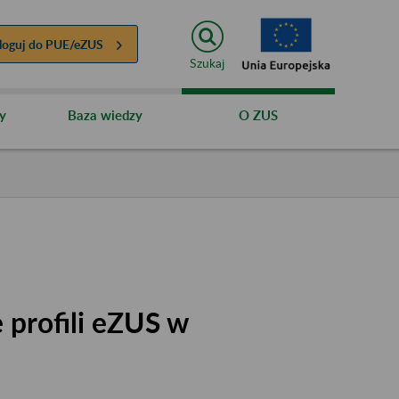
loguj do
PUE/eZUS
Szukaj
y
Baza wiedzy
O ZUS
 profili eZUS w