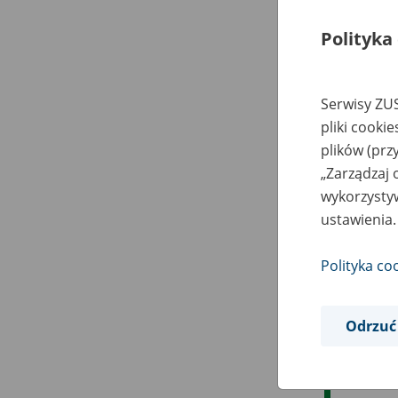
Polityka
Serwisy ZUS
pliki cooki
plików (prz
„Zarządzaj 
wykorzystyw
ustawienia.
Polityka co
Odrzuć