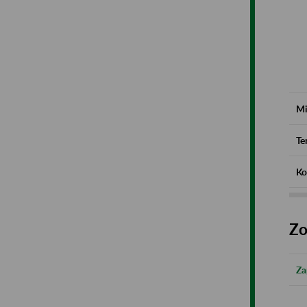
Mi
Te
Ko
Zo
Za