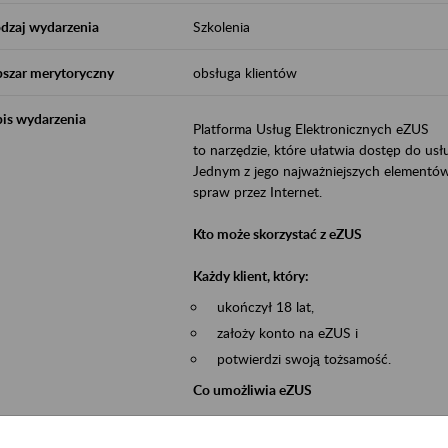
dzaj wydarzenia
Szkolenia
szar merytoryczny
obsługa klientów
is wydarzenia
Platforma Usług Elektronicznych eZUS
to narzędzie, które ułatwia dostęp do u
Jednym z jego najważniejszych elementów 
spraw przez Internet.
Kto może skorzystać z eZUS
Każdy klient, który:
ukończył 18 lat,
założy konto na eZUS i
potwierdzi swoją tożsamość.
Co umożliwia eZUS
wgląd do danych zgromadzonych w 
przekazywanie dokumentów ubezpiec