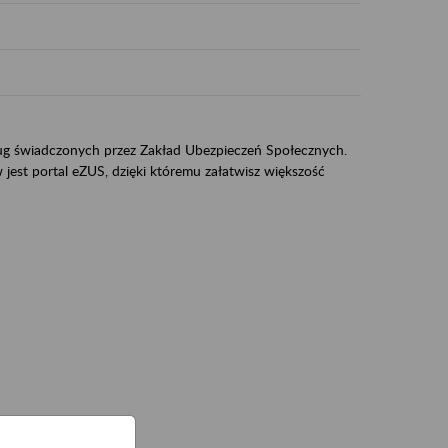
sług świadczonych przez Zakład Ubezpieczeń Społecznych.
jest portal eZUS, dzięki któremu załatwisz większość
ZUS,
zeniowych,