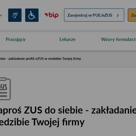
Zarejestruj w
PUE/eZUS
Za
Pracujący
Lekarze
Wzory formularz
bie - zakładanie profili eZUS w siedzibie Twojej firmy
aproś ZUS do siebie - zakładanie
iedzibie Twojej firmy