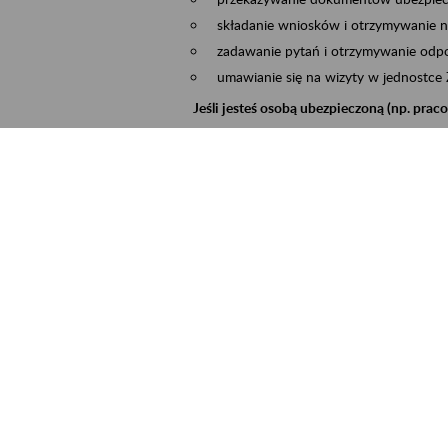
składanie wniosków i otrzymywanie n
zadawanie pytań i otrzymywanie odpo
umawianie się na wizyty w jednostce
Jeśli jesteś osobą ubezpieczoną (np. pra
możesz sprawdzić swoje dane zapisan
masz dostęp do informacji o stanie k
masz dostęp do informacji o wystawio
Jeśli jesteś płatnikiem składek (np. przeds
możesz skorzystać z aplikacji ePłatnik
ubezpieczeń, wypełnisz i przekażesz
ZUS,
możesz złożyć wniosek o wydanie zaśw
masz dostęp do zwolnień lekarskich 
Jeśli jesteś świadczeniobiorcą
masz dostęp m.in. do formularza PIT 
do formularza PIT 40A, czyli roczneg