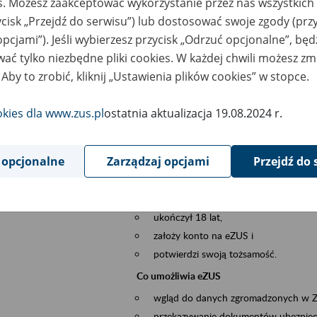
es. Możesz zaakceptować wykorzystanie przez nas wszystkich 
dzaj wydarzenia
Szkolenia
ycisk „Przejdź do serwisu”) lub dostosować swoje zgody (przy
opcjami”). Jeśli wybierzesz przycisk „Odrzuć opcjonalne”, bę
szar merytoryczny
obsługa klientów
ać tylko niezbędne pliki cookies. W każdej chwili możesz zm
 Aby to zrobić, kliknij „Ustawienia plików cookies” w stopce.
is wydarzenia
Platforma Usług Elektronicznych eZUS
to narzędzie, które ułatwia dostęp do u
okies dla www.zus.pl
ostatnia aktualizacja 19.08.2024 r.
Jednym z jego najważniejszych elementów 
spraw przez Internet.
 opcjonalne
Zarządzaj opcjami
Przejdź do 
Kto może skorzystać z eZUS
Każdy klient, który:
ukończył 18 lat,
założy konto na eZUS i
potwierdzi swoją tożsamość.
Co umożliwia eZUS
wgląd do danych zgromadzonych w 
przekazywanie dokumentów ubezpiec