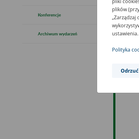
pliki cooki
Ro
plików (prz
Konferencje
„Zarządzaj 
Ob
wykorzystyw
ustawienia.
Archiwum wydarzeń
Op
Polityka co
Odrzuć