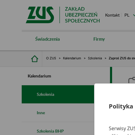
Kontakt
Świadczenia
Firmy
O ZUS
Kalendarium
Szkolenia
Zaproś ZUS do sie
Kalendarium
Szkolenia
Polityka
Z
Inne
s
Serwisy ZUS
Szkolenia BHP