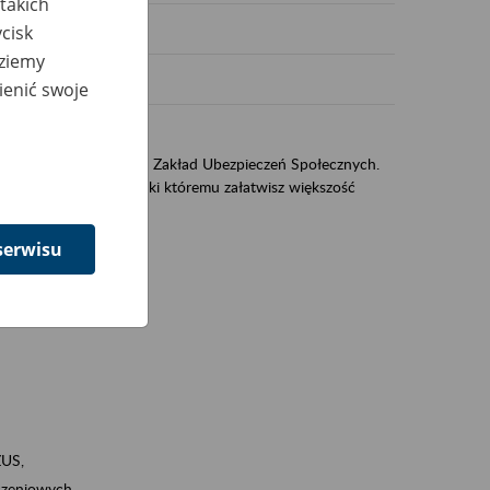
takich
cisk
dziemy
ienić swoje
sług świadczonych przez Zakład Ubezpieczeń Społecznych.
jest portal eZUS, dzięki któremu załatwisz większość
serwisu
ZUS,
zeniowych,