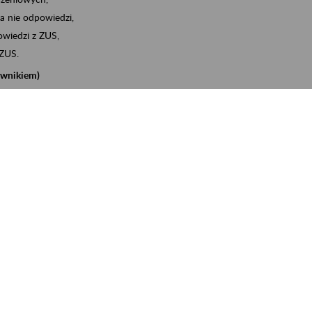
a nie odpowiedzi,
wiedzi z ZUS,
 ZUS.
cownikiem)
e na koncie w ZUS,
onta ubezpieczonego,
nych zwolnieniach lekarskich - e-ZLA
iębiorcą)
, za pomocą której m.in. zgłosisz pracownika do
 dokumenty rozliczeniowe z wykorzystaniem danych z bazy
iadczenia o niezaleganiu i odebrać go na eZUS,
swoich pracowników - e-ZLA
11A, czyli informacji o dochodach uzyskanych od ZUS lub
o obliczenia podatku przez ZUS,