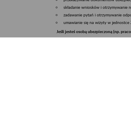
składanie wniosków i otrzymywanie n
zadawanie pytań i otrzymywanie odpo
umawianie się na wizyty w jednostce
Jeśli jesteś osobą ubezpieczoną (np. pra
możesz sprawdzić swoje dane zapisan
masz dostęp do informacji o stanie k
masz dostęp do informacji o wystawio
Jeśli jesteś płatnikiem składek (np. przeds
możesz skorzystać z aplikacji ePłatnik
ubezpieczeń, wypełnisz i przekażesz
ZUS,
możesz złożyć wniosek o wydanie zaśw
masz dostęp do zwolnień lekarskich 
Jeśli jesteś świadczeniobiorcą
masz dostęp m.in. do formularza PIT 
do formularza PIT 40A, czyli roczneg