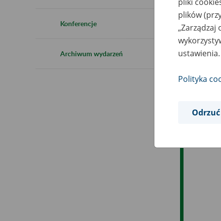
pliki cooki
Ro
plików (prz
Konferencje
„Zarządzaj 
Ob
wykorzystyw
ustawienia.
Archiwum wydarzeń
Op
Polityka co
Odrzuć