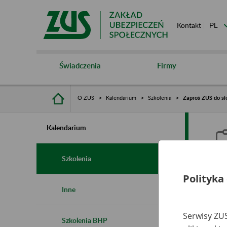
Kontakt
Świadczenia
Firmy
O ZUS
Kalendarium
Szkolenia
Zaproś ZUS do sie
Kalendarium
Szkolenia
Polityka
Z
Inne
s
Serwisy ZUS
Szkolenia BHP