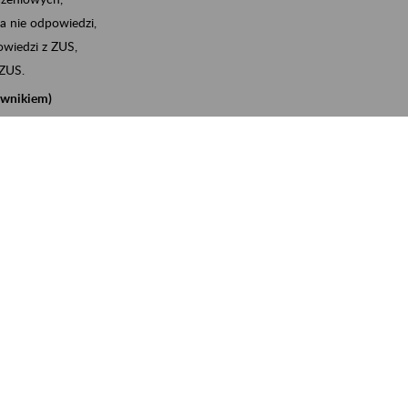
a nie odpowiedzi,
wiedzi z ZUS,
 ZUS.
cownikiem)
e na koncie w ZUS,
onta ubezpieczonego,
nych zwolnieniach lekarskich - e-ZLA
iębiorcą)
, za pomocą której m.in. zgłosisz pracownika do
 dokumenty rozliczeniowe z wykorzystaniem danych z bazy
iadczenia o niezaleganiu i odebrać go na eZUS,
swoich pracowników - e-ZLA
11A, czyli informacji o dochodach uzyskanych od ZUS lub
o obliczenia podatku przez ZUS,