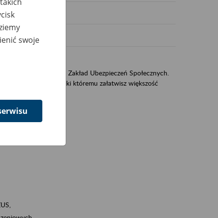
takich
cisk
dziemy
ienić swoje
sług świadczonych przez Zakład Ubezpieczeń Społecznych.
jest portal eZUS, dzięki któremu załatwisz większość
serwisu
ZUS,
zeniowych,