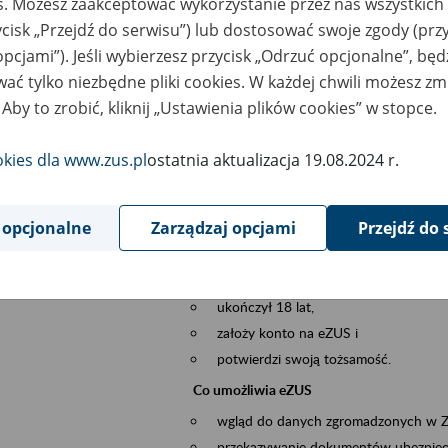
es. Możesz zaakceptować wykorzystanie przez nas wszystkich 
dzaj wydarzenia
Szkolenia
ycisk „Przejdź do serwisu”) lub dostosować swoje zgody (przy
opcjami”). Jeśli wybierzesz przycisk „Odrzuć opcjonalne”, bę
szar merytoryczny
obsługa klientów
ać tylko niezbędne pliki cookies. W każdej chwili możesz zm
 Aby to zrobić, kliknij „Ustawienia plików cookies” w stopce.
is wydarzenia
Platforma Usług Elektronicznych eZUS
to narzędzie, które ułatwia dostęp do u
okies dla www.zus.pl
ostatnia aktualizacja 19.08.2024 r.
Jednym z jego najważniejszych elementów 
spraw przez Internet.
 opcjonalne
Zarządzaj opcjami
Przejdź do 
Kto może skorzystać z eZUS
Każdy klient, który:
ukończył 18 lat,
założy konto na eZUS i
potwierdzi swoją tożsamość.
Co umożliwia eZUS
wgląd do danych zgromadzonych w 
przekazywanie dokumentów ubezpiec