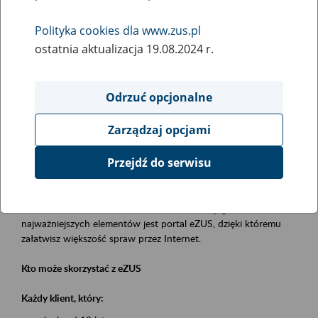
Polityka cookies dla www.zus.pl
Rodzaj wydarzenia
ostatnia aktualizacja 19.08.2024 r.
Szkolenia
Obszar merytoryczny
Odrzuć opcjonalne
obsługa klientów
Zarządzaj opcjami
Opis wydarzenia
Przejdź do serwisu
Platforma Usług Elektronicznych eZUS
to narzędzie, które ułatwia dostęp do usług świadczonych przez
Zakład Ubezpieczeń Społecznych. Jednym z jego
najważniejszych elementów jest portal eZUS, dzięki któremu
załatwisz większość spraw przez Internet.
Kto może skorzystać z eZUS
Każdy klient, który: