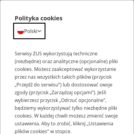
Polityka cookies
Polski
Menu
Szukaj
Serwisy ZUS wykorzystują techniczne
(niezbędne) oraz analityczne (opcjonalne) pliki
cookies. Możesz zaakceptować wykorzystanie
Szkolenia
przez nas wszystkich takich plików (przycisk
„Przejdź do serwisu”) lub dostosować swoje
zgody (przycisk „Zarządzaj opcjami”). Jeśli
wybierzesz przycisk „Odrzuć opcjonalne”,
będziemy wykorzystywać tylko niezbędne pliki
cookies. W każdej chwili możesz zmienić swoje
Zaproś ZUS do siebie - zakładanie profili
ustawienia. Aby to zrobić, kliknij „Ustawienia
eZUS w siedzibie Twojej firmy
plików cookies” w stopce.