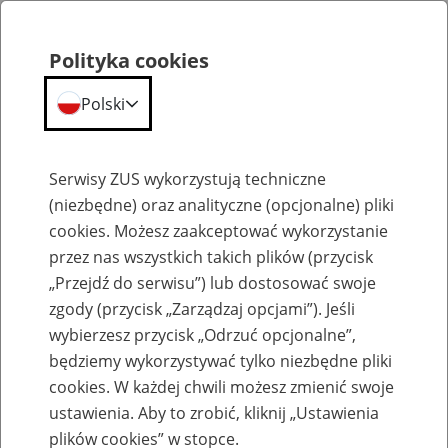
Polityka cookies
Polski
Menu
Szukaj
Serwisy ZUS wykorzystują techniczne
(niezbędne) oraz analityczne (opcjonalne) pliki
cookies. Możesz zaakceptować wykorzystanie
Szkolenia
przez nas wszystkich takich plików (przycisk
„Przejdź do serwisu”) lub dostosować swoje
zgody (przycisk „Zarządzaj opcjami”). Jeśli
wybierzesz przycisk „Odrzuć opcjonalne”,
będziemy wykorzystywać tylko niezbędne pliki
cookies. W każdej chwili możesz zmienić swoje
Zaproś ZUS do siebie - zakładanie profili
ustawienia. Aby to zrobić, kliknij „Ustawienia
eZUS w siedzibie Twojej firmy
plików cookies” w stopce.