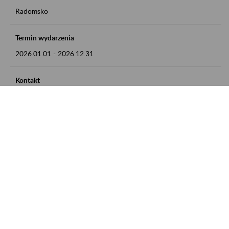
Radomsko
Termin wydarzenia
2026.01.01
-
2026.12.31
Kontakt
zgłoszenia przyjmujemy w godz. 8:00 - 15:00 pod numerem
telefonu 44 685 33 50
Zobacz także
Zaproś ZUS do siebie: Aktywni 50+