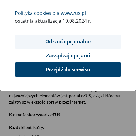
Polityka cookies dla www.zus.pl
Rodzaj wydarzenia
ostatnia aktualizacja 19.08.2024 r.
Szkolenia
Obszar merytoryczny
Odrzuć opcjonalne
obsługa klientów
Zarządzaj opcjami
Opis wydarzenia
Przejdź do serwisu
Platforma Usług Elektronicznych eZUS
to narzędzie, które ułatwia dostęp do usług świadczonych przez
Zakład Ubezpieczeń Społecznych. Jednym z jego
najważniejszych elementów jest portal eZUS, dzięki któremu
załatwisz większość spraw przez Internet.
Kto może skorzystać z eZUS
Każdy klient, który: