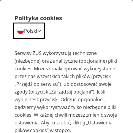
Polityka cookies
Polski
Menu
Szukaj
Serwisy ZUS wykorzystują techniczne
(niezbędne) oraz analityczne (opcjonalne) pliki
cookies. Możesz zaakceptować wykorzystanie
Szkolenia
przez nas wszystkich takich plików (przycisk
„Przejdź do serwisu”) lub dostosować swoje
zgody (przycisk „Zarządzaj opcjami”). Jeśli
wybierzesz przycisk „Odrzuć opcjonalne”,
będziemy wykorzystywać tylko niezbędne pliki
cookies. W każdej chwili możesz zmienić swoje
Zaproś ZUS do siebie - zakładanie profili
ustawienia. Aby to zrobić, kliknij „Ustawienia
eZUS w siedzibie Twojej firmy
plików cookies” w stopce.