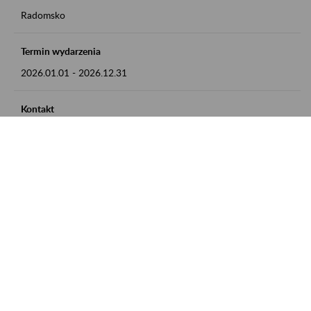
Radomsko
Termin wydarzenia
2026.01.01
-
2026.12.31
Kontakt
zgłoszenia przyjmujemy w godz. 8:00 - 15:00 pod numerem
telefonu 44 685 33 50
Zobacz także
Zaproś ZUS do siebie: Aktywni 50+