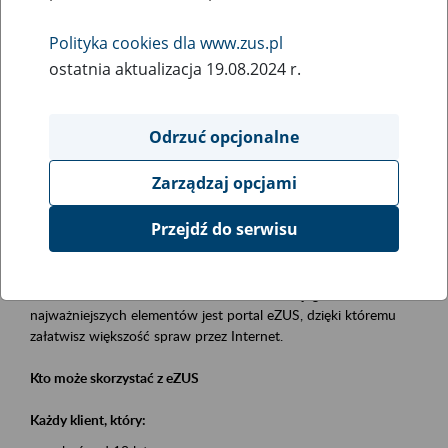
Polityka cookies dla www.zus.pl
Rodzaj wydarzenia
ostatnia aktualizacja 19.08.2024 r.
Szkolenia
Obszar merytoryczny
Odrzuć opcjonalne
obsługa klientów
Zarządzaj opcjami
Opis wydarzenia
Przejdź do serwisu
Platforma Usług Elektronicznych eZUS
to narzędzie, które ułatwia dostęp do usług świadczonych przez
Zakład Ubezpieczeń Społecznych. Jednym z jego
najważniejszych elementów jest portal eZUS, dzięki któremu
załatwisz większość spraw przez Internet.
Kto może skorzystać z eZUS
Każdy klient, który: