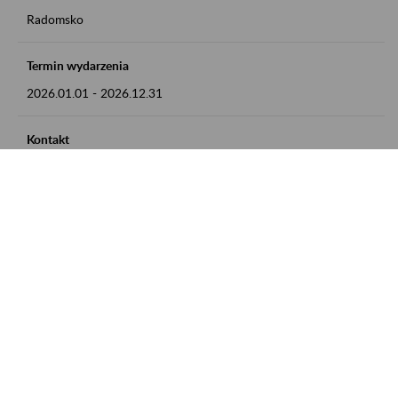
Radomsko
Termin wydarzenia
2026.01.01
-
2026.12.31
Kontakt
zgłoszenia przyjmujemy w godz. 8:00 - 15:00 pod numerem
telefonu 44 685 33 50
Zobacz także
Zaproś ZUS do siebie: Aktywni 50+