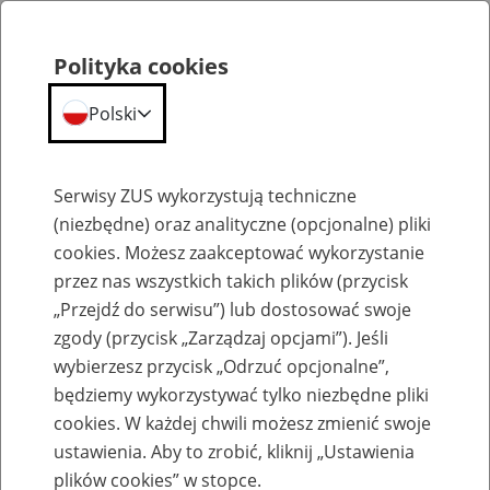
Polityka cookies
Polski
Menu
Szukaj
Serwisy ZUS wykorzystują techniczne
(niezbędne) oraz analityczne (opcjonalne) pliki
cookies. Możesz zaakceptować wykorzystanie
Szkolenia
przez nas wszystkich takich plików (przycisk
„Przejdź do serwisu”) lub dostosować swoje
zgody (przycisk „Zarządzaj opcjami”). Jeśli
wybierzesz przycisk „Odrzuć opcjonalne”,
będziemy wykorzystywać tylko niezbędne pliki
cookies. W każdej chwili możesz zmienić swoje
Zaproś ZUS do siebie - zakładanie profili
ustawienia. Aby to zrobić, kliknij „Ustawienia
eZUS w siedzibie Twojej firmy
plików cookies” w stopce.