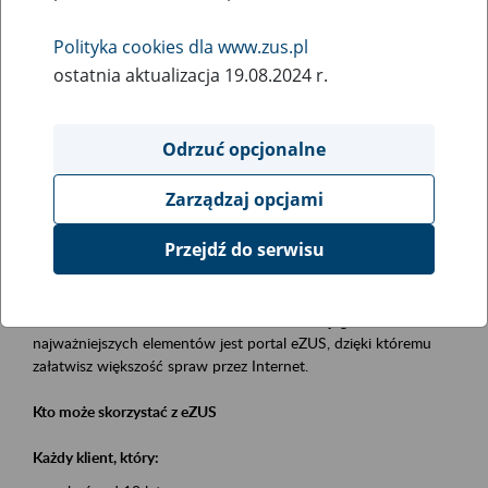
Polityka cookies dla www.zus.pl
Rodzaj wydarzenia
ostatnia aktualizacja 19.08.2024 r.
Szkolenia
Obszar merytoryczny
Odrzuć opcjonalne
obsługa klientów
Zarządzaj opcjami
Opis wydarzenia
Przejdź do serwisu
Platforma Usług Elektronicznych eZUS
to narzędzie, które ułatwia dostęp do usług świadczonych przez
Zakład Ubezpieczeń Społecznych. Jednym z jego
najważniejszych elementów jest portal eZUS, dzięki któremu
załatwisz większość spraw przez Internet.
Kto może skorzystać z eZUS
Każdy klient, który: