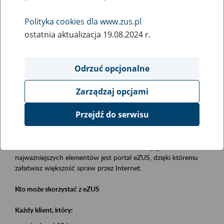
Polityka cookies dla www.zus.pl
Rodzaj wydarzenia
ostatnia aktualizacja 19.08.2024 r.
Szkolenia
Obszar merytoryczny
Odrzuć opcjonalne
obsługa klientów
Zarządzaj opcjami
Opis wydarzenia
Przejdź do serwisu
Platforma Usług Elektronicznych eZUS
to narzędzie, które ułatwia dostęp do usług świadczonych przez
Zakład Ubezpieczeń Społecznych. Jednym z jego
najważniejszych elementów jest portal eZUS, dzięki któremu
załatwisz większość spraw przez Internet.
Kto może skorzystać z eZUS
Każdy klient, który: