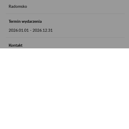
Radomsko
Termin wydarzenia
2026.01.01
-
2026.12.31
Kontakt
zgłoszenia przyjmujemy w godz. 8:00 - 15:00 pod numerem
telefonu 44 685 33 50
Zobacz także
Zaproś ZUS do siebie: Aktywni 50+