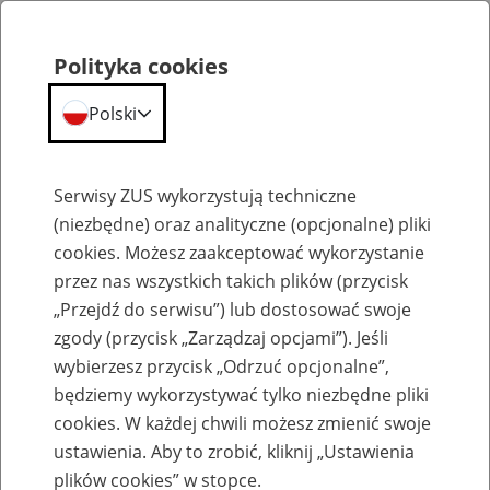
Polityka cookies
Polski
Menu
Szukaj
Serwisy ZUS wykorzystują techniczne
(niezbędne) oraz analityczne (opcjonalne) pliki
cookies. Możesz zaakceptować wykorzystanie
Szkolenia
przez nas wszystkich takich plików (przycisk
„Przejdź do serwisu”) lub dostosować swoje
zgody (przycisk „Zarządzaj opcjami”). Jeśli
wybierzesz przycisk „Odrzuć opcjonalne”,
będziemy wykorzystywać tylko niezbędne pliki
cookies. W każdej chwili możesz zmienić swoje
Zaproś ZUS do siebie - zakładanie profili
ustawienia. Aby to zrobić, kliknij „Ustawienia
eZUS w siedzibie Twojej firmy
plików cookies” w stopce.