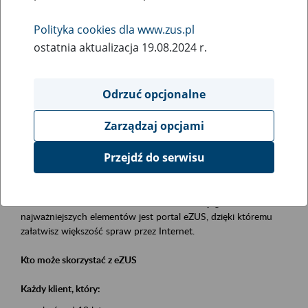
Polityka cookies dla www.zus.pl
Rodzaj wydarzenia
ostatnia aktualizacja 19.08.2024 r.
Szkolenia
Obszar merytoryczny
Odrzuć opcjonalne
obsługa klientów
Zarządzaj opcjami
Opis wydarzenia
Przejdź do serwisu
Platforma Usług Elektronicznych eZUS
to narzędzie, które ułatwia dostęp do usług świadczonych przez
Zakład Ubezpieczeń Społecznych. Jednym z jego
najważniejszych elementów jest portal eZUS, dzięki któremu
załatwisz większość spraw przez Internet.
Kto może skorzystać z eZUS
Każdy klient, który: