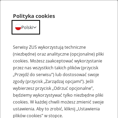
Polityka cookies
Polski
Menu
Szukaj
Serwisy ZUS wykorzystują techniczne
(niezbędne) oraz analityczne (opcjonalne) pliki
cookies. Możesz zaakceptować wykorzystanie
Szkolenia
przez nas wszystkich takich plików (przycisk
„Przejdź do serwisu”) lub dostosować swoje
zgody (przycisk „Zarządzaj opcjami”). Jeśli
wybierzesz przycisk „Odrzuć opcjonalne”,
będziemy wykorzystywać tylko niezbędne pliki
cookies. W każdej chwili możesz zmienić swoje
Zaproś ZUS do siebie - zakładanie profili
ustawienia. Aby to zrobić, kliknij „Ustawienia
eZUS w siedzibie Twojej firmy
plików cookies” w stopce.