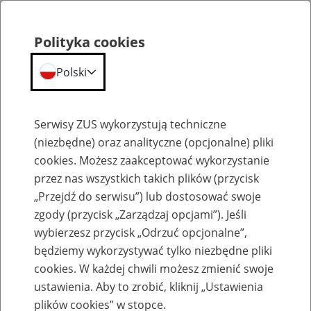
Polityka cookies
Polski
Menu
Szukaj
Serwisy ZUS wykorzystują techniczne
(niezbędne) oraz analityczne (opcjonalne) pliki
cookies. Możesz zaakceptować wykorzystanie
Szkolenia
przez nas wszystkich takich plików (przycisk
„Przejdź do serwisu”) lub dostosować swoje
zgody (przycisk „Zarządzaj opcjami”). Jeśli
wybierzesz przycisk „Odrzuć opcjonalne”,
będziemy wykorzystywać tylko niezbędne pliki
cookies. W każdej chwili możesz zmienić swoje
Zaproś ZUS do siebie - zakładanie profili
ustawienia. Aby to zrobić, kliknij „Ustawienia
eZUS w siedzibie Twojej firmy
plików cookies” w stopce.