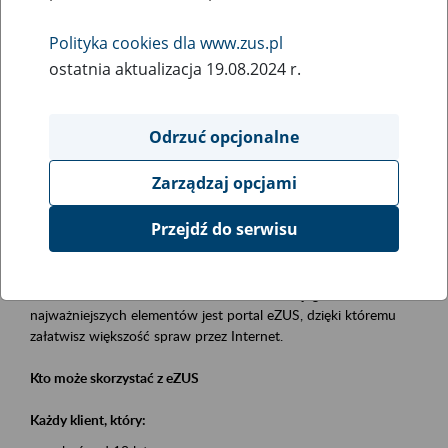
Polityka cookies dla www.zus.pl
Rodzaj wydarzenia
ostatnia aktualizacja 19.08.2024 r.
Szkolenia
Obszar merytoryczny
Odrzuć opcjonalne
obsługa klientów
Zarządzaj opcjami
Opis wydarzenia
Przejdź do serwisu
Platforma Usług Elektronicznych eZUS
to narzędzie, które ułatwia dostęp do usług świadczonych przez
Zakład Ubezpieczeń Społecznych. Jednym z jego
najważniejszych elementów jest portal eZUS, dzięki któremu
załatwisz większość spraw przez Internet.
Kto może skorzystać z eZUS
Każdy klient, który: