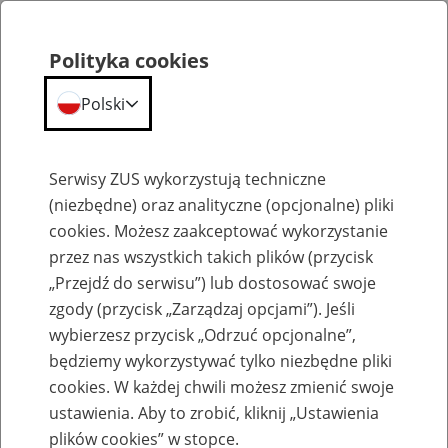
Polityka cookies
Polski
Menu
Szukaj
Serwisy ZUS wykorzystują techniczne
(niezbędne) oraz analityczne (opcjonalne) pliki
cookies. Możesz zaakceptować wykorzystanie
Szkolenia
przez nas wszystkich takich plików (przycisk
„Przejdź do serwisu”) lub dostosować swoje
zgody (przycisk „Zarządzaj opcjami”). Jeśli
wybierzesz przycisk „Odrzuć opcjonalne”,
będziemy wykorzystywać tylko niezbędne pliki
cookies. W każdej chwili możesz zmienić swoje
Zaproś ZUS do siebie - zakładanie profili
ustawienia. Aby to zrobić, kliknij „Ustawienia
eZUS w siedzibie Twojej firmy
plików cookies” w stopce.