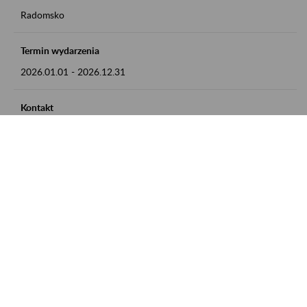
Radomsko
Termin wydarzenia
2026.01.01
-
2026.12.31
Kontakt
zgłoszenia przyjmujemy w godz. 8:00 - 15:00 pod numerem
telefonu 44 685 33 50
Zobacz także
Zaproś ZUS do siebie: Aktywni 50+