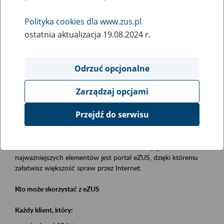
Polityka cookies dla www.zus.pl
Rodzaj wydarzenia
ostatnia aktualizacja 19.08.2024 r.
Szkolenia
Obszar merytoryczny
Odrzuć opcjonalne
obsługa klientów
Zarządzaj opcjami
Opis wydarzenia
Przejdź do serwisu
Platforma Usług Elektronicznych eZUS
to narzędzie, które ułatwia dostęp do usług świadczonych przez
Zakład Ubezpieczeń Społecznych. Jednym z jego
najważniejszych elementów jest portal eZUS, dzięki któremu
załatwisz większość spraw przez Internet.
Kto może skorzystać z eZUS
Każdy klient, który: