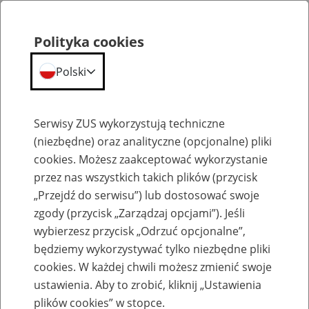
Polityka cookies
Polski
Menu
Szukaj
Serwisy ZUS wykorzystują techniczne
(niezbędne) oraz analityczne (opcjonalne) pliki
cookies. Możesz zaakceptować wykorzystanie
Szkolenia
przez nas wszystkich takich plików (przycisk
„Przejdź do serwisu”) lub dostosować swoje
zgody (przycisk „Zarządzaj opcjami”). Jeśli
wybierzesz przycisk „Odrzuć opcjonalne”,
będziemy wykorzystywać tylko niezbędne pliki
cookies. W każdej chwili możesz zmienić swoje
Zaproś ZUS do siebie - zakładanie profili
ustawienia. Aby to zrobić, kliknij „Ustawienia
eZUS w siedzibie Twojej firmy
plików cookies” w stopce.