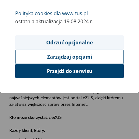
Polityka cookies dla www.zus.pl
Rodzaj wydarzenia
ostatnia aktualizacja 19.08.2024 r.
Szkolenia
Obszar merytoryczny
Odrzuć opcjonalne
obsługa klientów
Zarządzaj opcjami
Opis wydarzenia
Przejdź do serwisu
Platforma Usług Elektronicznych eZUS
to narzędzie, które ułatwia dostęp do usług świadczonych przez
Zakład Ubezpieczeń Społecznych. Jednym z jego
najważniejszych elementów jest portal eZUS, dzięki któremu
załatwisz większość spraw przez Internet.
Kto może skorzystać z eZUS
Każdy klient, który: