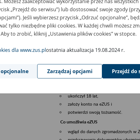
es. Możesz zaakceptować wykorzystanie przez nas wszystkich 
dzaj wydarzenia
Szkolenia
ycisk „Przejdź do serwisu”) lub dostosować swoje zgody (przy
opcjami”). Jeśli wybierzesz przycisk „Odrzuć opcjonalne”, bę
szar merytoryczny
obsługa klientów
ać tylko niezbędne pliki cookies. W każdej chwili możesz zm
 Aby to zrobić, kliknij „Ustawienia plików cookies” w stopce.
is wydarzenia
Platforma Usług Elektronicznych eZUS
to narzędzie, które ułatwia dostęp do u
okies dla www.zus.pl
ostatnia aktualizacja 19.08.2024 r.
Jednym z jego najważniejszych elementów 
spraw przez Internet.
 opcjonalne
Zarządzaj opcjami
Przejdź do 
Kto może skorzystać z eZUS
Każdy klient, który:
ukończył 18 lat,
założy konto na eZUS i
potwierdzi swoją tożsamość.
Co umożliwia eZUS
wgląd do danych zgromadzonych w 
przekazywanie dokumentów ubezpiec