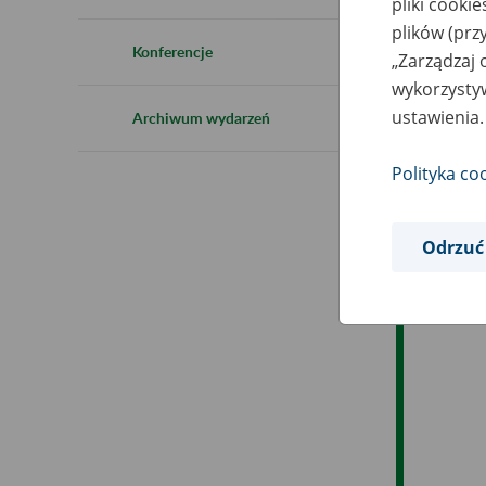
pliki cooki
Ro
plików (prz
Konferencje
„Zarządzaj 
Ob
wykorzystyw
ustawienia.
Archiwum wydarzeń
Op
Polityka co
Odrzuć