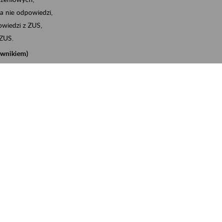
a nie odpowiedzi,
wiedzi z ZUS,
 ZUS.
cownikiem)
e na koncie w ZUS,
onta ubezpieczonego,
nych zwolnieniach lekarskich - e-ZLA
iębiorcą)
, za pomocą której m.in. zgłosisz pracownika do
 dokumenty rozliczeniowe z wykorzystaniem danych z bazy
iadczenia o niezaleganiu i odebrać go na eZUS,
swoich pracowników - e-ZLA
11A, czyli informacji o dochodach uzyskanych od ZUS lub
o obliczenia podatku przez ZUS,