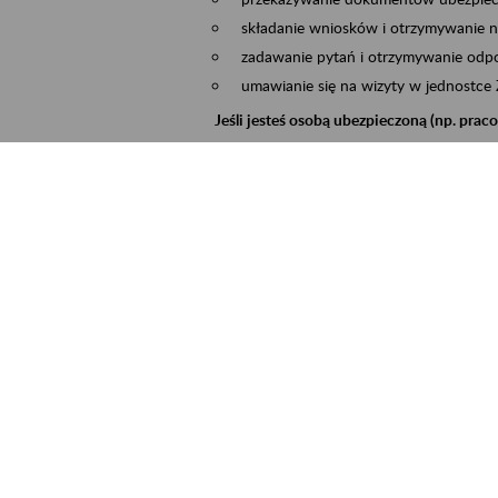
składanie wniosków i otrzymywanie n
zadawanie pytań i otrzymywanie odpo
umawianie się na wizyty w jednostce
Jeśli jesteś osobą ubezpieczoną (np. pra
możesz sprawdzić swoje dane zapisan
masz dostęp do informacji o stanie k
masz dostęp do informacji o wystawio
Jeśli jesteś płatnikiem składek (np. przeds
możesz skorzystać z aplikacji ePłatnik
ubezpieczeń, wypełnisz i przekażesz
ZUS,
możesz złożyć wniosek o wydanie zaśw
masz dostęp do zwolnień lekarskich 
Jeśli jesteś świadczeniobiorcą
masz dostęp m.in. do formularza PIT 
do formularza PIT 40A, czyli roczneg