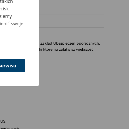
takich
cisk
dziemy
ienić swoje
sług świadczonych przez Zakład Ubezpieczeń Społecznych.
jest portal eZUS, dzięki któremu załatwisz większość
serwisu
ZUS,
zeniowych,