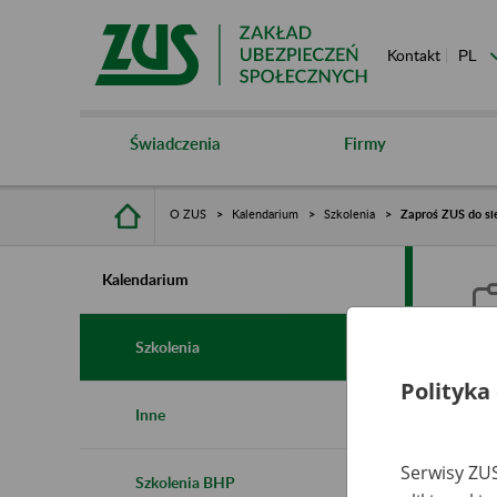
Kontakt
Świadczenia
Firmy
O ZUS
Kalendarium
Szkolenia
Zaproś ZUS do sie
Kalendarium
Szkolenia
Polityka
Z
Inne
s
Serwisy ZUS
Szkolenia BHP