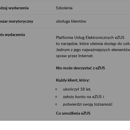
dzaj wydarzenia
Szkolenia
szar merytoryczny
obsługa klientów
is wydarzenia
Platforma Usług Elektronicznych eZUS
to narzędzie, które ułatwia dostęp do u
Jednym z jego najważniejszych elementów 
spraw przez Internet.
Kto może skorzystać z eZUS
Każdy klient, który:
ukończył 18 lat,
założy konto na eZUS i
potwierdzi swoją tożsamość.
Co umożliwia eZUS
wgląd do danych zgromadzonych w 
przekazywanie dokumentów ubezpiec