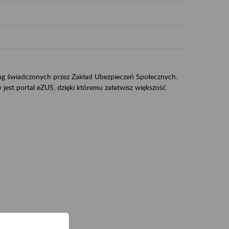
sług świadczonych przez Zakład Ubezpieczeń Społecznych.
jest portal eZUS, dzięki któremu załatwisz większość
ZUS,
zeniowych,