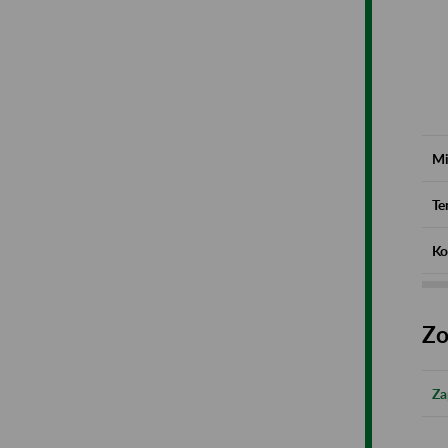
Mi
Te
Ko
Zo
Za