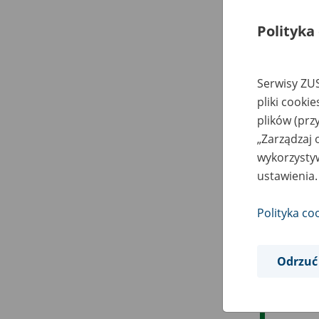
Polityka
Serwisy ZUS
pliki cooki
plików (prz
„Zarządzaj 
wykorzystyw
ustawienia.
Polityka co
Odrzuć