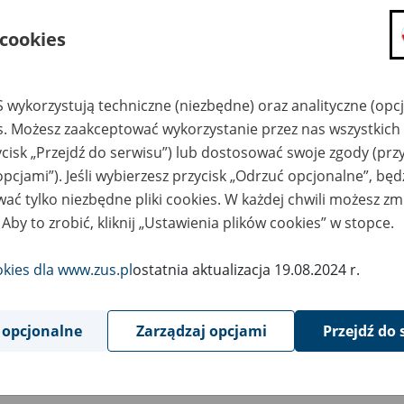
składanie wniosków i otrzymywanie n
 cookies
zadawanie pytań i otrzymywanie odpo
umawianie się na wizyty w jednostce
Jeśli jesteś osobą ubezpieczoną (np. pra
 wykorzystują techniczne (niezbędne) oraz analityczne (opc
możesz sprawdzić swoje dane zapisan
es. Możesz zaakceptować wykorzystanie przez nas wszystkich 
masz dostęp do informacji o stanie k
ycisk „Przejdź do serwisu”) lub dostosować swoje zgody (przy
masz dostęp do informacji o wystawio
opcjami”). Jeśli wybierzesz przycisk „Odrzuć opcjonalne”, bę
ać tylko niezbędne pliki cookies. W każdej chwili możesz zm
Jeśli jesteś płatnikiem składek (np. przeds
 Aby to zrobić, kliknij „Ustawienia plików cookies” w stopce.
możesz skorzystać z aplikacji ePłatnik
ubezpieczeń, wypełnisz i przekażesz
ZUS,
okies dla www.zus.pl
ostatnia aktualizacja 19.08.2024 r.
możesz złożyć wniosek o wydanie zaśw
masz dostęp do zwolnień lekarskich 
 opcjonalne
Zarządzaj opcjami
Przejdź do 
Jeśli jesteś świadczeniobiorcą
masz dostęp m.in. do formularza PIT 
do formularza PIT 40A, czyli roczneg