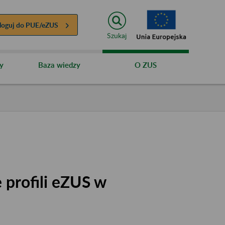
loguj do
PUE/eZUS
Szukaj
y
Baza wiedzy
O ZUS
 profili eZUS w