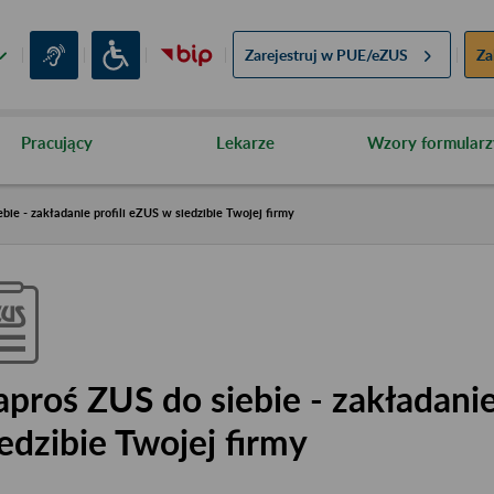
Zarejestruj w
PUE/eZUS
Za
Pracujący
Lekarze
Wzory formularz
bie - zakładanie profili eZUS w siedzibie Twojej firmy
aproś ZUS do siebie - zakładanie
iedzibie Twojej firmy