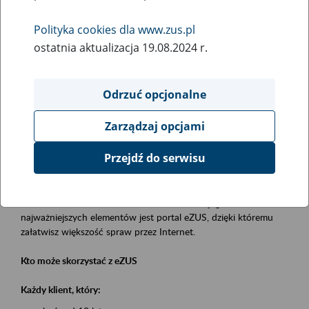
Polityka cookies dla www.zus.pl
Rodzaj wydarzenia
ostatnia aktualizacja 19.08.2024 r.
Szkolenia
Obszar merytoryczny
Odrzuć opcjonalne
obsługa klientów
Zarządzaj opcjami
Opis wydarzenia
Przejdź do serwisu
Platforma Usług Elektronicznych eZUS
to narzędzie, które ułatwia dostęp do usług świadczonych przez
Zakład Ubezpieczeń Społecznych. Jednym z jego
najważniejszych elementów jest portal eZUS, dzięki któremu
załatwisz większość spraw przez Internet.
Kto może skorzystać z eZUS
Każdy klient, który: