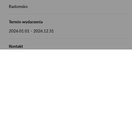
Radomsko
Termin wydarzenia
2026.01.01
-
2026.12.31
Kontakt
zgłoszenia przyjmujemy w godz. 8:00 - 15:00 pod numerem
telefonu 44 685 33 50
Zobacz także
Zaproś ZUS do siebie: Aktywni 50+