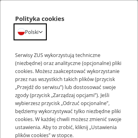
Polityka cookies
Polski
Menu
Szukaj
Serwisy ZUS wykorzystują techniczne
(niezbędne) oraz analityczne (opcjonalne) pliki
cookies. Możesz zaakceptować wykorzystanie
Szkolenia
przez nas wszystkich takich plików (przycisk
„Przejdź do serwisu”) lub dostosować swoje
zgody (przycisk „Zarządzaj opcjami”). Jeśli
wybierzesz przycisk „Odrzuć opcjonalne”,
będziemy wykorzystywać tylko niezbędne pliki
cookies. W każdej chwili możesz zmienić swoje
Zaproś ZUS do siebie - zakładanie profili
ustawienia. Aby to zrobić, kliknij „Ustawienia
eZUS w siedzibie Twojej firmy
plików cookies” w stopce.