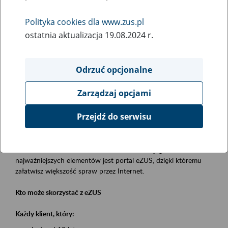
Polityka cookies dla www.zus.pl
Rodzaj wydarzenia
ostatnia aktualizacja 19.08.2024 r.
Szkolenia
Obszar merytoryczny
Odrzuć opcjonalne
obsługa klientów
Zarządzaj opcjami
Opis wydarzenia
Przejdź do serwisu
Platforma Usług Elektronicznych eZUS
to narzędzie, które ułatwia dostęp do usług świadczonych przez
Zakład Ubezpieczeń Społecznych. Jednym z jego
najważniejszych elementów jest portal eZUS, dzięki któremu
załatwisz większość spraw przez Internet.
Kto może skorzystać z eZUS
Każdy klient, który: