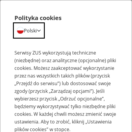
Polityka cookies
Polski
Menu
Szukaj
Serwisy ZUS wykorzystują techniczne
(niezbędne) oraz analityczne (opcjonalne) pliki
cookies. Możesz zaakceptować wykorzystanie
Szkolenia
przez nas wszystkich takich plików (przycisk
„Przejdź do serwisu”) lub dostosować swoje
zgody (przycisk „Zarządzaj opcjami”). Jeśli
wybierzesz przycisk „Odrzuć opcjonalne”,
będziemy wykorzystywać tylko niezbędne pliki
cookies. W każdej chwili możesz zmienić swoje
Zaproś ZUS do siebie - zakładanie profili
ustawienia. Aby to zrobić, kliknij „Ustawienia
eZUS w siedzibie Twojej firmy
plików cookies” w stopce.