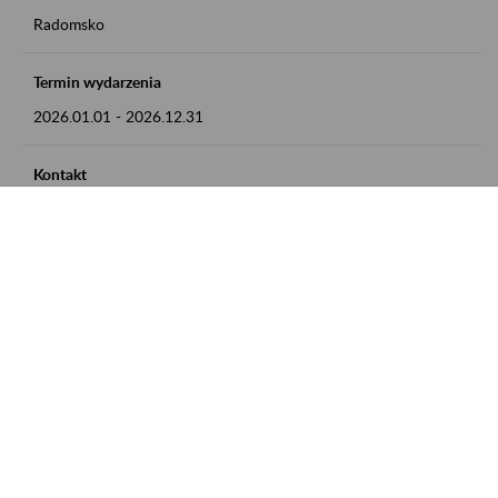
Radomsko
Termin wydarzenia
2026.01.01
-
2026.12.31
Kontakt
zgłoszenia przyjmujemy w godz. 8:00 - 15:00 pod numerem
telefonu 44 685 33 50
Zobacz także
Zaproś ZUS do siebie: Aktywni 50+