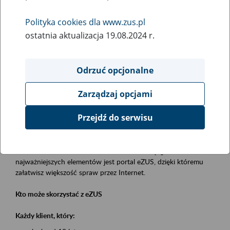
Polityka cookies dla www.zus.pl
Rodzaj wydarzenia
ostatnia aktualizacja 19.08.2024 r.
Szkolenia
Obszar merytoryczny
Odrzuć opcjonalne
obsługa klientów
Zarządzaj opcjami
Opis wydarzenia
Przejdź do serwisu
Platforma Usług Elektronicznych eZUS
to narzędzie, które ułatwia dostęp do usług świadczonych przez
Zakład Ubezpieczeń Społecznych. Jednym z jego
najważniejszych elementów jest portal eZUS, dzięki któremu
załatwisz większość spraw przez Internet.
Kto może skorzystać z eZUS
Każdy klient, który: