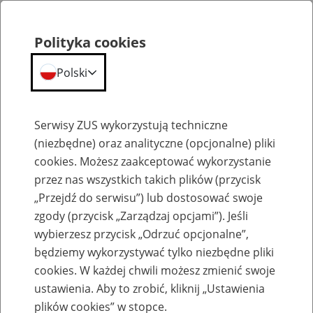
Polityka cookies
Polski
Menu
Szukaj
Serwisy ZUS wykorzystują techniczne
(niezbędne) oraz analityczne (opcjonalne) pliki
cookies. Możesz zaakceptować wykorzystanie
Szkolenia
przez nas wszystkich takich plików (przycisk
„Przejdź do serwisu”) lub dostosować swoje
zgody (przycisk „Zarządzaj opcjami”). Jeśli
wybierzesz przycisk „Odrzuć opcjonalne”,
będziemy wykorzystywać tylko niezbędne pliki
cookies. W każdej chwili możesz zmienić swoje
Zaproś ZUS do siebie - zakładanie profili
ustawienia. Aby to zrobić, kliknij „Ustawienia
eZUS w siedzibie Twojej firmy
plików cookies” w stopce.