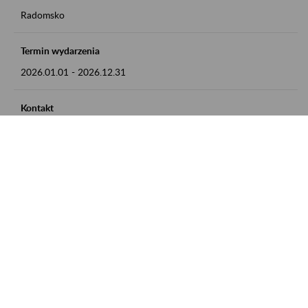
Radomsko
Termin wydarzenia
2026.01.01
-
2026.12.31
Kontakt
zgłoszenia przyjmujemy w godz. 8:00 - 15:00 pod numerem
telefonu 44 685 33 50
Zobacz także
Zaproś ZUS do siebie: Aktywni 50+