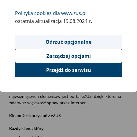
Polityka cookies dla www.zus.pl
Rodzaj wydarzenia
ostatnia aktualizacja 19.08.2024 r.
Szkolenia
Obszar merytoryczny
Odrzuć opcjonalne
obsługa klientów
Zarządzaj opcjami
Opis wydarzenia
Przejdź do serwisu
Platforma Usług Elektronicznych eZUS
to narzędzie, które ułatwia dostęp do usług świadczonych przez
Zakład Ubezpieczeń Społecznych. Jednym z jego
najważniejszych elementów jest portal eZUS, dzięki któremu
załatwisz większość spraw przez Internet.
Kto może skorzystać z eZUS
Każdy klient, który: