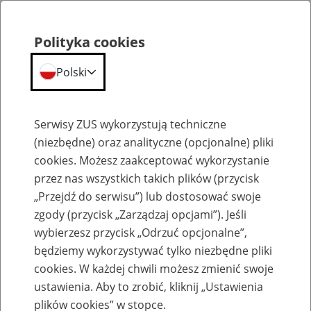
Polityka cookies
Polski
Menu
Szukaj
Serwisy ZUS wykorzystują techniczne
(niezbędne) oraz analityczne (opcjonalne) pliki
cookies. Możesz zaakceptować wykorzystanie
Szkolenia
przez nas wszystkich takich plików (przycisk
„Przejdź do serwisu”) lub dostosować swoje
zgody (przycisk „Zarządzaj opcjami”). Jeśli
wybierzesz przycisk „Odrzuć opcjonalne”,
będziemy wykorzystywać tylko niezbędne pliki
cookies. W każdej chwili możesz zmienić swoje
Zaproś ZUS do siebie - zakładanie profili
ustawienia. Aby to zrobić, kliknij „Ustawienia
eZUS w siedzibie Twojej firmy
plików cookies” w stopce.