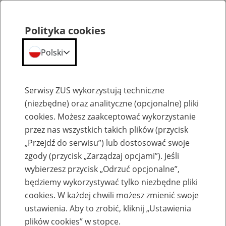
Polityka cookies
Polski
Menu
Szukaj
Serwisy ZUS wykorzystują techniczne
(niezbędne) oraz analityczne (opcjonalne) pliki
cookies. Możesz zaakceptować wykorzystanie
Szkolenia
przez nas wszystkich takich plików (przycisk
„Przejdź do serwisu”) lub dostosować swoje
zgody (przycisk „Zarządzaj opcjami”). Jeśli
wybierzesz przycisk „Odrzuć opcjonalne”,
będziemy wykorzystywać tylko niezbędne pliki
cookies. W każdej chwili możesz zmienić swoje
Zaproś ZUS do siebie - zakładanie profili
ustawienia. Aby to zrobić, kliknij „Ustawienia
eZUS w siedzibie Twojej firmy
plików cookies” w stopce.