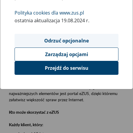
Polityka cookies dla www.zus.pl
Rodzaj wydarzenia
ostatnia aktualizacja 19.08.2024 r.
Szkolenia
Obszar merytoryczny
Odrzuć opcjonalne
obsługa klientów
Zarządzaj opcjami
Opis wydarzenia
Przejdź do serwisu
Platforma Usług Elektronicznych eZUS
to narzędzie, które ułatwia dostęp do usług świadczonych przez
Zakład Ubezpieczeń Społecznych. Jednym z jego
najważniejszych elementów jest portal eZUS, dzięki któremu
załatwisz większość spraw przez Internet.
Kto może skorzystać z eZUS
Każdy klient, który: