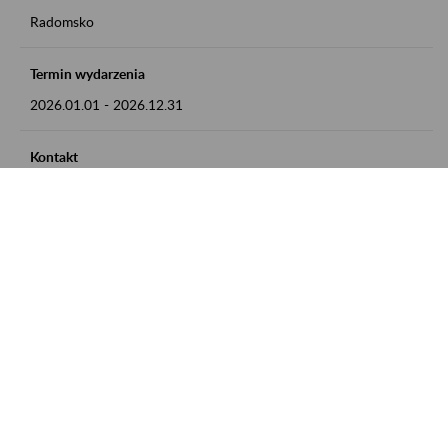
Radomsko
Termin wydarzenia
2026.01.01
-
2026.12.31
Kontakt
zgłoszenia przyjmujemy w godz. 8:00 - 15:00 pod numerem
telefonu 44 685 33 50
Zobacz także
Zaproś ZUS do siebie: Aktywni 50+