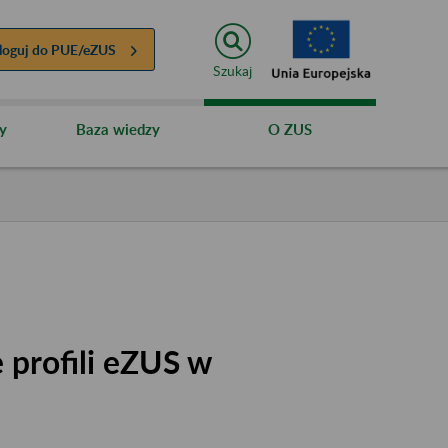
loguj do
PUE/eZUS
Szukaj
y
Baza wiedzy
O ZUS
 profili eZUS w