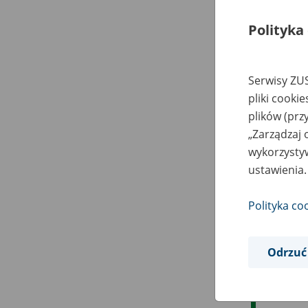
Polityka
Serwisy ZUS
pliki cooki
plików (prz
„Zarządzaj 
wykorzystyw
ustawienia.
Polityka co
Odrzuć