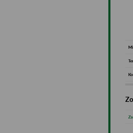
Mi
Te
Ko
Zo
Za