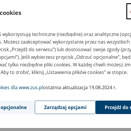
składanie wniosków i otrzymywanie n
 cookies
zadawanie pytań i otrzymywanie odpo
umawianie się na wizyty w jednostce
Jeśli jesteś osobą ubezpieczoną (np. pra
 wykorzystują techniczne (niezbędne) oraz analityczne (opc
możesz sprawdzić swoje dane zapisan
es. Możesz zaakceptować wykorzystanie przez nas wszystkich 
masz dostęp do informacji o stanie k
ycisk „Przejdź do serwisu”) lub dostosować swoje zgody (przy
masz dostęp do informacji o wystawio
opcjami”). Jeśli wybierzesz przycisk „Odrzuć opcjonalne”, bę
ać tylko niezbędne pliki cookies. W każdej chwili możesz zm
Jeśli jesteś płatnikiem składek (np. przeds
 Aby to zrobić, kliknij „Ustawienia plików cookies” w stopce.
możesz skorzystać z aplikacji ePłatnik
ubezpieczeń, wypełnisz i przekażesz
ZUS,
okies dla www.zus.pl
ostatnia aktualizacja 19.08.2024 r.
możesz złożyć wniosek o wydanie zaśw
masz dostęp do zwolnień lekarskich 
 opcjonalne
Zarządzaj opcjami
Przejdź do 
Jeśli jesteś świadczeniobiorcą
masz dostęp m.in. do formularza PIT 
do formularza PIT 40A, czyli roczneg