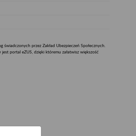
sług świadczonych przez Zakład Ubezpieczeń Społecznych.
jest portal eZUS, dzięki któremu załatwisz większość
ZUS,
zeniowych,