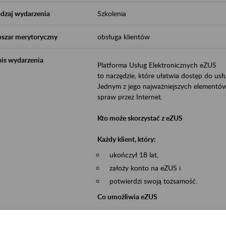
dzaj wydarzenia
Szkolenia
szar merytoryczny
obsługa klientów
is wydarzenia
Platforma Usług Elektronicznych eZUS
to narzędzie, które ułatwia dostęp do u
Jednym z jego najważniejszych elementów 
spraw przez Internet.
Kto może skorzystać z eZUS
Każdy klient, który:
ukończył 18 lat,
założy konto na eZUS i
potwierdzi swoją tożsamość.
Co umożliwia eZUS
wgląd do danych zgromadzonych w 
przekazywanie dokumentów ubezpiec