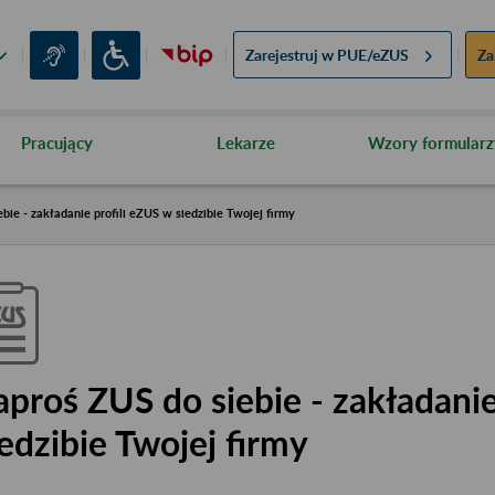
Zarejestruj w
PUE/eZUS
Za
Pracujący
Lekarze
Wzory formularz
bie - zakładanie profili eZUS w siedzibie Twojej firmy
aproś ZUS do siebie - zakładanie
iedzibie Twojej firmy