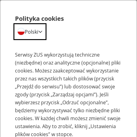
Polityka cookies
Polski
Menu
Szukaj
Serwisy ZUS wykorzystują techniczne
(niezbędne) oraz analityczne (opcjonalne) pliki
cookies. Możesz zaakceptować wykorzystanie
Szkolenia
przez nas wszystkich takich plików (przycisk
„Przejdź do serwisu”) lub dostosować swoje
zgody (przycisk „Zarządzaj opcjami”). Jeśli
wybierzesz przycisk „Odrzuć opcjonalne”,
będziemy wykorzystywać tylko niezbędne pliki
cookies. W każdej chwili możesz zmienić swoje
Zaproś ZUS do siebie - zakładanie profili
ustawienia. Aby to zrobić, kliknij „Ustawienia
eZUS w siedzibie Twojej firmy
plików cookies” w stopce.