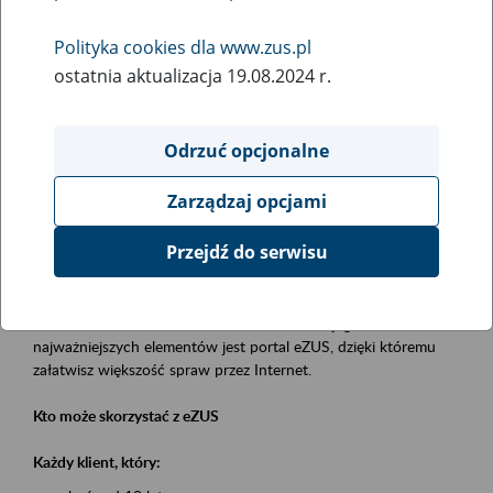
Polityka cookies dla www.zus.pl
Rodzaj wydarzenia
ostatnia aktualizacja 19.08.2024 r.
Szkolenia
Obszar merytoryczny
Odrzuć opcjonalne
obsługa klientów
Zarządzaj opcjami
Opis wydarzenia
Przejdź do serwisu
Platforma Usług Elektronicznych eZUS
to narzędzie, które ułatwia dostęp do usług świadczonych przez
Zakład Ubezpieczeń Społecznych. Jednym z jego
najważniejszych elementów jest portal eZUS, dzięki któremu
załatwisz większość spraw przez Internet.
Kto może skorzystać z eZUS
Każdy klient, który: