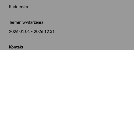
Radomsko
Termin wydarzenia
2026.01.01
-
2026.12.31
Kontakt
zgłoszenia przyjmujemy w godz. 8:00 - 15:00 pod numerem
telefonu 44 685 33 50
Zobacz także
Zaproś ZUS do siebie: Aktywni 50+