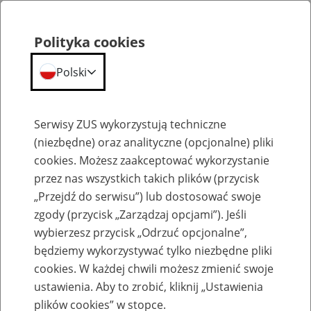
Polityka cookies
Polski
Menu
Szukaj
Serwisy ZUS wykorzystują techniczne
(niezbędne) oraz analityczne (opcjonalne) pliki
cookies. Możesz zaakceptować wykorzystanie
Szkolenia
przez nas wszystkich takich plików (przycisk
„Przejdź do serwisu”) lub dostosować swoje
zgody (przycisk „Zarządzaj opcjami”). Jeśli
wybierzesz przycisk „Odrzuć opcjonalne”,
będziemy wykorzystywać tylko niezbędne pliki
cookies. W każdej chwili możesz zmienić swoje
Zaproś ZUS do siebie - zakładanie profili
ustawienia. Aby to zrobić, kliknij „Ustawienia
eZUS w siedzibie Twojej firmy
plików cookies” w stopce.