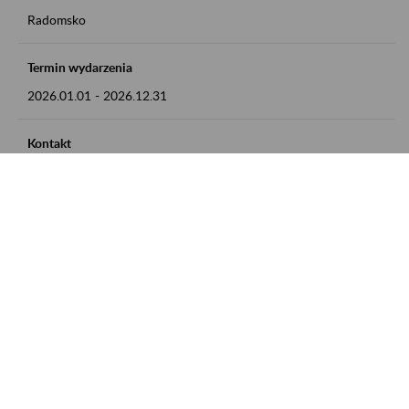
Radomsko
Termin wydarzenia
2026.01.01
-
2026.12.31
Kontakt
zgłoszenia przyjmujemy w godz. 8:00 - 15:00 pod numerem
telefonu 44 685 33 50
Zobacz także
Zaproś ZUS do siebie: Aktywni 50+