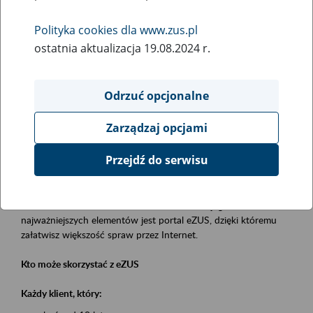
Polityka cookies dla www.zus.pl
Rodzaj wydarzenia
ostatnia aktualizacja 19.08.2024 r.
Szkolenia
Obszar merytoryczny
Odrzuć opcjonalne
obsługa klientów
Zarządzaj opcjami
Opis wydarzenia
Przejdź do serwisu
Platforma Usług Elektronicznych eZUS
to narzędzie, które ułatwia dostęp do usług świadczonych przez
Zakład Ubezpieczeń Społecznych. Jednym z jego
najważniejszych elementów jest portal eZUS, dzięki któremu
załatwisz większość spraw przez Internet.
Kto może skorzystać z eZUS
Każdy klient, który: