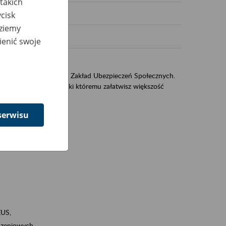
takich
cisk
dziemy
ienić swoje
sług świadczonych przez Zakład Ubezpieczeń Społecznych.
jest portal eZUS, dzięki któremu załatwisz większość
serwisu
ZUS,
zeniowych,