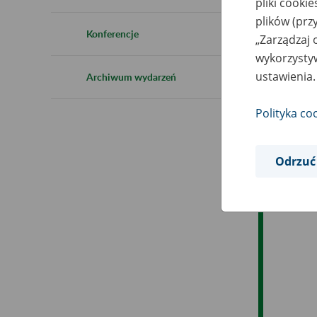
pliki cooki
Ro
plików (prz
Konferencje
„Zarządzaj 
Ob
wykorzystyw
ustawienia.
Archiwum wydarzeń
Op
Polityka co
Odrzuć