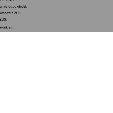
a nie odpowiedzi,
wiedzi z ZUS,
 ZUS.
cownikiem)
e na koncie w ZUS,
onta ubezpieczonego,
nych zwolnieniach lekarskich - e-ZLA
iębiorcą)
, za pomocą której m.in. zgłosisz pracownika do
 dokumenty rozliczeniowe z wykorzystaniem danych z bazy
iadczenia o niezaleganiu i odebrać go na eZUS,
swoich pracowników - e-ZLA
11A, czyli informacji o dochodach uzyskanych od ZUS lub
o obliczenia podatku przez ZUS,