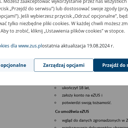
es. Możesz zaakceptować wykorzystanie przez nas wszystkich 
dzaj wydarzenia
Szkolenia
ycisk „Przejdź do serwisu”) lub dostosować swoje zgody (przy
opcjami”). Jeśli wybierzesz przycisk „Odrzuć opcjonalne”, bę
szar merytoryczny
obsługa klientów
ać tylko niezbędne pliki cookies. W każdej chwili możesz zm
 Aby to zrobić, kliknij „Ustawienia plików cookies” w stopce.
is wydarzenia
Platforma Usług Elektronicznych eZUS
to narzędzie, które ułatwia dostęp do u
okies dla www.zus.pl
ostatnia aktualizacja 19.08.2024 r.
Jednym z jego najważniejszych elementów 
spraw przez Internet.
 opcjonalne
Zarządzaj opcjami
Przejdź do 
Kto może skorzystać z eZUS
Każdy klient, który:
ukończył 18 lat,
założy konto na eZUS i
potwierdzi swoją tożsamość.
Co umożliwia eZUS
wgląd do danych zgromadzonych w 
przekazywanie dokumentów ubezpiec