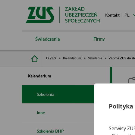
Kontakt
Świadczenia
Firmy
O ZUS
Kalendarium
Szkolenia
Zaproś ZUS do sie
Kalendarium
Szkolenia
Polityka
Z
Inne
s
Serwisy ZUS
Szkolenia BHP