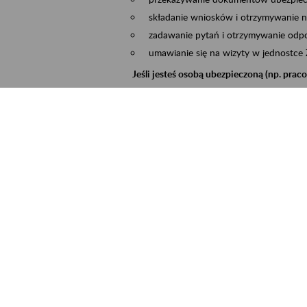
składanie wniosków i otrzymywanie n
zadawanie pytań i otrzymywanie odpo
umawianie się na wizyty w jednostce
Jeśli jesteś osobą ubezpieczoną (np. pra
możesz sprawdzić swoje dane zapisan
masz dostęp do informacji o stanie k
masz dostęp do informacji o wystawio
Jeśli jesteś płatnikiem składek (np. przeds
możesz skorzystać z aplikacji ePłatnik
ubezpieczeń, wypełnisz i przekażesz
ZUS,
możesz złożyć wniosek o wydanie zaśw
masz dostęp do zwolnień lekarskich 
Jeśli jesteś świadczeniobiorcą
masz dostęp m.in. do formularza PIT 
do formularza PIT 40A, czyli roczneg