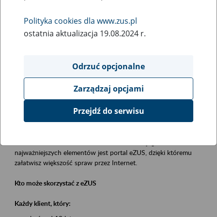
Polityka cookies dla www.zus.pl
Rodzaj wydarzenia
ostatnia aktualizacja 19.08.2024 r.
Szkolenia
Obszar merytoryczny
Odrzuć opcjonalne
obsługa klientów
Zarządzaj opcjami
Opis wydarzenia
Przejdź do serwisu
Platforma Usług Elektronicznych eZUS
to narzędzie, które ułatwia dostęp do usług świadczonych przez
Zakład Ubezpieczeń Społecznych. Jednym z jego
najważniejszych elementów jest portal eZUS, dzięki któremu
załatwisz większość spraw przez Internet.
Kto może skorzystać z eZUS
Każdy klient, który: