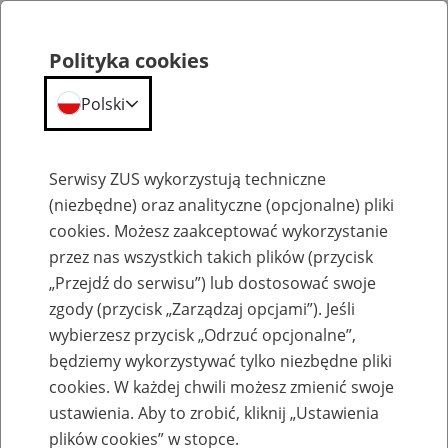
Polityka cookies
Polski
Menu
Szukaj
Serwisy ZUS wykorzystują techniczne
(niezbędne) oraz analityczne (opcjonalne) pliki
cookies. Możesz zaakceptować wykorzystanie
Szkolenia
przez nas wszystkich takich plików (przycisk
„Przejdź do serwisu”) lub dostosować swoje
zgody (przycisk „Zarządzaj opcjami”). Jeśli
wybierzesz przycisk „Odrzuć opcjonalne”,
będziemy wykorzystywać tylko niezbędne pliki
cookies. W każdej chwili możesz zmienić swoje
Zaproś ZUS do siebie - zakładanie profili
ustawienia. Aby to zrobić, kliknij „Ustawienia
eZUS w siedzibie Twojej firmy
plików cookies” w stopce.