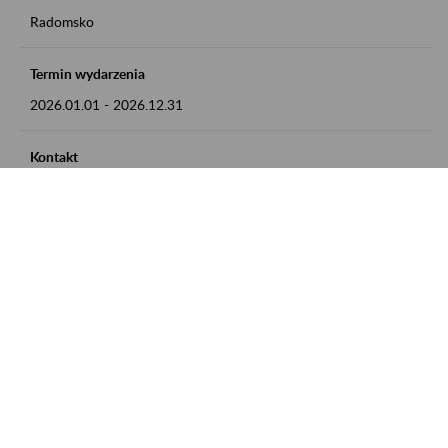
Radomsko
Termin wydarzenia
2026.01.01
-
2026.12.31
Kontakt
zgłoszenia przyjmujemy w godz. 8:00 - 15:00 pod numerem
telefonu 44 685 33 50
Zobacz także
Zaproś ZUS do siebie: Aktywni 50+