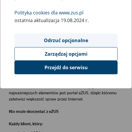
Polityka cookies dla www.zus.pl
Rodzaj wydarzenia
ostatnia aktualizacja 19.08.2024 r.
Szkolenia
Obszar merytoryczny
Odrzuć opcjonalne
obsługa klientów
Zarządzaj opcjami
Opis wydarzenia
Przejdź do serwisu
Platforma Usług Elektronicznych eZUS
to narzędzie, które ułatwia dostęp do usług świadczonych przez
Zakład Ubezpieczeń Społecznych. Jednym z jego
najważniejszych elementów jest portal eZUS, dzięki któremu
załatwisz większość spraw przez Internet.
Kto może skorzystać z eZUS
Każdy klient, który: