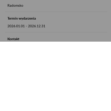
Radomsko
Termin wydarzenia
2026.01.01
-
2026.12.31
Kontakt
zgłoszenia przyjmujemy w godz. 8:00 - 15:00 pod numerem
telefonu 44 685 33 50
Zobacz także
Zaproś ZUS do siebie: Aktywni 50+