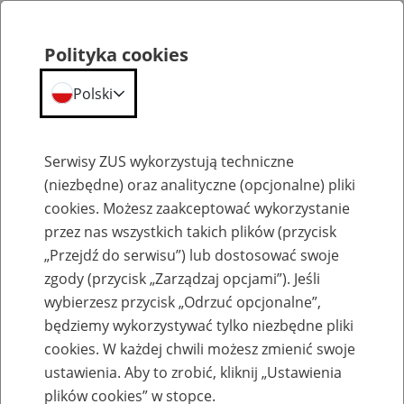
Polityka cookies
Polski
Menu
Szukaj
Serwisy ZUS wykorzystują techniczne
(niezbędne) oraz analityczne (opcjonalne) pliki
cookies. Możesz zaakceptować wykorzystanie
Szkolenia
przez nas wszystkich takich plików (przycisk
„Przejdź do serwisu”) lub dostosować swoje
zgody (przycisk „Zarządzaj opcjami”). Jeśli
wybierzesz przycisk „Odrzuć opcjonalne”,
będziemy wykorzystywać tylko niezbędne pliki
cookies. W każdej chwili możesz zmienić swoje
Zaproś ZUS do siebie - zakładanie profili
ustawienia. Aby to zrobić, kliknij „Ustawienia
eZUS w siedzibie Twojej firmy
plików cookies” w stopce.