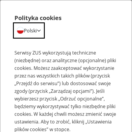
Polityka cookies
Polski
Menu
Szukaj
Serwisy ZUS wykorzystują techniczne
(niezbędne) oraz analityczne (opcjonalne) pliki
cookies. Możesz zaakceptować wykorzystanie
Szkolenia
przez nas wszystkich takich plików (przycisk
„Przejdź do serwisu”) lub dostosować swoje
zgody (przycisk „Zarządzaj opcjami”). Jeśli
wybierzesz przycisk „Odrzuć opcjonalne”,
będziemy wykorzystywać tylko niezbędne pliki
cookies. W każdej chwili możesz zmienić swoje
Zaproś ZUS do siebie - zakładanie profili
ustawienia. Aby to zrobić, kliknij „Ustawienia
eZUS w siedzibie Twojej firmy
plików cookies” w stopce.