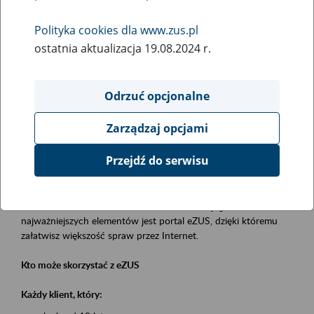
Polityka cookies dla www.zus.pl
Rodzaj wydarzenia
ostatnia aktualizacja 19.08.2024 r.
Szkolenia
Obszar merytoryczny
Odrzuć opcjonalne
obsługa klientów
Zarządzaj opcjami
Opis wydarzenia
Przejdź do serwisu
Platforma Usług Elektronicznych eZUS
to narzędzie, które ułatwia dostęp do usług świadczonych przez
Zakład Ubezpieczeń Społecznych. Jednym z jego
najważniejszych elementów jest portal eZUS, dzięki któremu
załatwisz większość spraw przez Internet.
Kto może skorzystać z eZUS
Każdy klient, który: