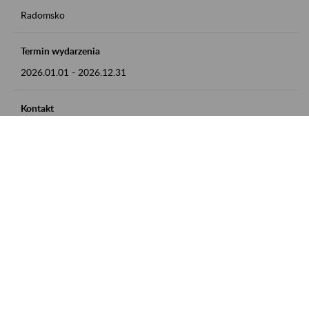
Radomsko
Termin wydarzenia
2026.01.01
-
2026.12.31
Kontakt
zgłoszenia przyjmujemy w godz. 8:00 - 15:00 pod numerem
telefonu 44 685 33 50
Zobacz także
Zaproś ZUS do siebie: Aktywni 50+