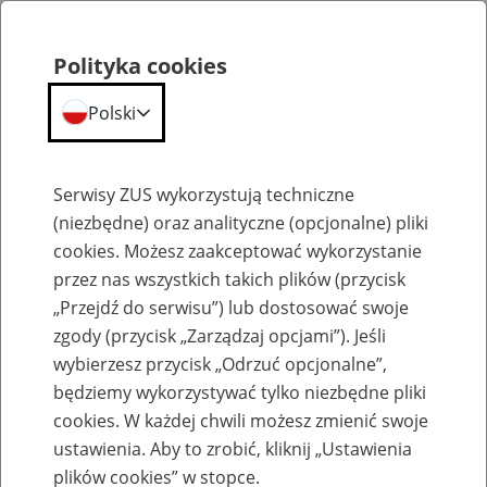
Polityka cookies
Polski
Menu
Szukaj
Serwisy ZUS wykorzystują techniczne
(niezbędne) oraz analityczne (opcjonalne) pliki
cookies. Możesz zaakceptować wykorzystanie
Szkolenia
przez nas wszystkich takich plików (przycisk
„Przejdź do serwisu”) lub dostosować swoje
zgody (przycisk „Zarządzaj opcjami”). Jeśli
wybierzesz przycisk „Odrzuć opcjonalne”,
będziemy wykorzystywać tylko niezbędne pliki
cookies. W każdej chwili możesz zmienić swoje
Zaproś ZUS do siebie - zakładanie profili
ustawienia. Aby to zrobić, kliknij „Ustawienia
eZUS w siedzibie Twojej firmy
plików cookies” w stopce.