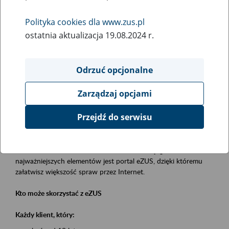
Polityka cookies dla www.zus.pl
Rodzaj wydarzenia
ostatnia aktualizacja 19.08.2024 r.
Szkolenia
Obszar merytoryczny
Odrzuć opcjonalne
obsługa klientów
Zarządzaj opcjami
Opis wydarzenia
Przejdź do serwisu
Platforma Usług Elektronicznych eZUS
to narzędzie, które ułatwia dostęp do usług świadczonych przez
Zakład Ubezpieczeń Społecznych. Jednym z jego
najważniejszych elementów jest portal eZUS, dzięki któremu
załatwisz większość spraw przez Internet.
Kto może skorzystać z eZUS
Każdy klient, który: