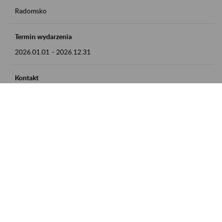
Radomsko
Termin wydarzenia
2026.01.01
-
2026.12.31
Kontakt
zgłoszenia przyjmujemy w godz. 8:00 - 15:00 pod numerem
telefonu 44 685 33 50
Zobacz także
Zaproś ZUS do siebie: Aktywni 50+