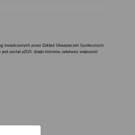
sług świadczonych przez Zakład Ubezpieczeń Społecznych.
jest portal eZUS, dzięki któremu załatwisz większość
ZUS,
zeniowych,