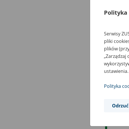
Polityka
Serwisy ZUS
pliki cooki
plików (prz
„Zarządzaj 
wykorzystyw
ustawienia.
Polityka co
Odrzuć