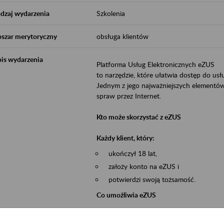
dzaj wydarzenia
Szkolenia
szar merytoryczny
obsługa klientów
is wydarzenia
Platforma Usług Elektronicznych eZUS
to narzędzie, które ułatwia dostęp do u
Jednym z jego najważniejszych elementów 
spraw przez Internet.
Kto może skorzystać z eZUS
Każdy klient, który:
ukończył 18 lat,
założy konto na eZUS i
potwierdzi swoją tożsamość.
Co umożliwia eZUS
wgląd do danych zgromadzonych w 
przekazywanie dokumentów ubezpiec