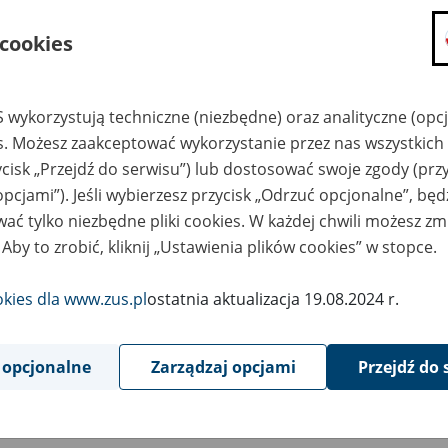
składanie wniosków i otrzymywanie n
 cookies
zadawanie pytań i otrzymywanie odpo
umawianie się na wizyty w jednostce
Jeśli jesteś osobą ubezpieczoną (np. pra
 wykorzystują techniczne (niezbędne) oraz analityczne (opc
możesz sprawdzić swoje dane zapisan
es. Możesz zaakceptować wykorzystanie przez nas wszystkich 
masz dostęp do informacji o stanie k
ycisk „Przejdź do serwisu”) lub dostosować swoje zgody (przy
masz dostęp do informacji o wystawio
opcjami”). Jeśli wybierzesz przycisk „Odrzuć opcjonalne”, bę
ać tylko niezbędne pliki cookies. W każdej chwili możesz zm
Jeśli jesteś płatnikiem składek (np. przeds
 Aby to zrobić, kliknij „Ustawienia plików cookies” w stopce.
możesz skorzystać z aplikacji ePłatnik
ubezpieczeń, wypełnisz i przekażesz
ZUS,
okies dla www.zus.pl
ostatnia aktualizacja 19.08.2024 r.
możesz złożyć wniosek o wydanie zaśw
masz dostęp do zwolnień lekarskich 
 opcjonalne
Zarządzaj opcjami
Przejdź do 
Jeśli jesteś świadczeniobiorcą
masz dostęp m.in. do formularza PIT 
do formularza PIT 40A, czyli roczneg