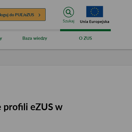
loguj do
PUE/eZUS
Szukaj
y
Baza wiedzy
O ZUS
 profili eZUS w