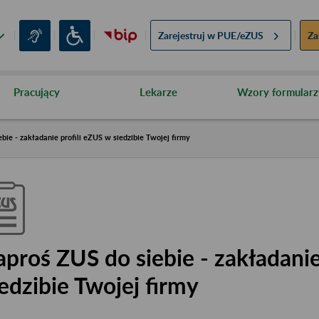
Zarejestruj w
PUE/eZUS
Za
Pracujący
Lekarze
Wzory formularz
bie - zakładanie profili eZUS w siedzibie Twojej firmy
aproś ZUS do siebie - zakładanie
iedzibie Twojej firmy