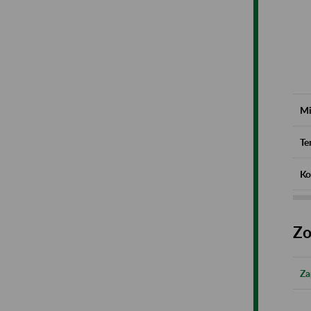
Mi
Te
Ko
Zo
Za