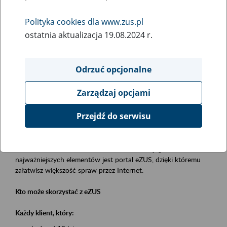
Polityka cookies dla www.zus.pl
Rodzaj wydarzenia
ostatnia aktualizacja 19.08.2024 r.
Szkolenia
Obszar merytoryczny
Odrzuć opcjonalne
obsługa klientów
Zarządzaj opcjami
Opis wydarzenia
Przejdź do serwisu
Platforma Usług Elektronicznych eZUS
to narzędzie, które ułatwia dostęp do usług świadczonych przez
Zakład Ubezpieczeń Społecznych. Jednym z jego
najważniejszych elementów jest portal eZUS, dzięki któremu
załatwisz większość spraw przez Internet.
Kto może skorzystać z eZUS
Każdy klient, który: