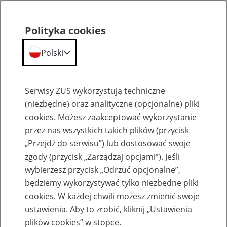
Polityka cookies
Polski
Menu
Szukaj
Serwisy ZUS wykorzystują techniczne
(niezbędne) oraz analityczne (opcjonalne) pliki
cookies. Możesz zaakceptować wykorzystanie
Szkolenia
przez nas wszystkich takich plików (przycisk
„Przejdź do serwisu”) lub dostosować swoje
zgody (przycisk „Zarządzaj opcjami”). Jeśli
wybierzesz przycisk „Odrzuć opcjonalne”,
będziemy wykorzystywać tylko niezbędne pliki
cookies. W każdej chwili możesz zmienić swoje
Zaproś ZUS do siebie - zakładanie profili
ustawienia. Aby to zrobić, kliknij „Ustawienia
eZUS w siedzibie Twojej firmy
plików cookies” w stopce.