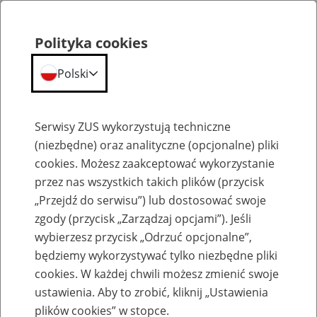
Polityka cookies
Polski
Menu
Szukaj
Serwisy ZUS wykorzystują techniczne
(niezbędne) oraz analityczne (opcjonalne) pliki
cookies. Możesz zaakceptować wykorzystanie
Szkolenia
przez nas wszystkich takich plików (przycisk
„Przejdź do serwisu”) lub dostosować swoje
zgody (przycisk „Zarządzaj opcjami”). Jeśli
wybierzesz przycisk „Odrzuć opcjonalne”,
będziemy wykorzystywać tylko niezbędne pliki
cookies. W każdej chwili możesz zmienić swoje
Zaproś ZUS do siebie - zakładanie profili
ustawienia. Aby to zrobić, kliknij „Ustawienia
eZUS w siedzibie Twojej firmy
plików cookies” w stopce.