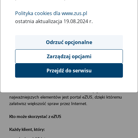
Polityka cookies dla www.zus.pl
Rodzaj wydarzenia
ostatnia aktualizacja 19.08.2024 r.
Szkolenia
Obszar merytoryczny
Odrzuć opcjonalne
obsługa klientów
Zarządzaj opcjami
Opis wydarzenia
Przejdź do serwisu
Platforma Usług Elektronicznych eZUS
to narzędzie, które ułatwia dostęp do usług świadczonych przez
Zakład Ubezpieczeń Społecznych. Jednym z jego
najważniejszych elementów jest portal eZUS, dzięki któremu
załatwisz większość spraw przez Internet.
Kto może skorzystać z eZUS
Każdy klient, który: