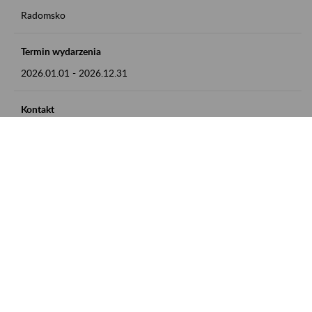
Radomsko
Termin wydarzenia
2026.01.01
-
2026.12.31
Kontakt
zgłoszenia przyjmujemy w godz. 8:00 - 15:00 pod numerem
telefonu 44 685 33 50
Zobacz także
Zaproś ZUS do siebie: Aktywni 50+