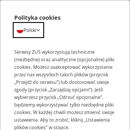
Polityka cookies
Polski
Menu
Szukaj
Serwisy ZUS wykorzystują techniczne
(niezbędne) oraz analityczne (opcjonalne) pliki
cookies. Możesz zaakceptować wykorzystanie
Szkolenia
przez nas wszystkich takich plików (przycisk
„Przejdź do serwisu”) lub dostosować swoje
zgody (przycisk „Zarządzaj opcjami”). Jeśli
wybierzesz przycisk „Odrzuć opcjonalne”,
będziemy wykorzystywać tylko niezbędne pliki
cookies. W każdej chwili możesz zmienić swoje
Zaproś ZUS do siebie - zakładanie profili
ustawienia. Aby to zrobić, kliknij „Ustawienia
eZUS w siedzibie Twojej firmy
plików cookies” w stopce.