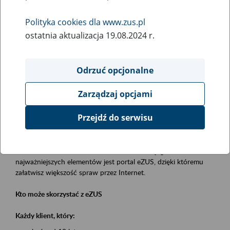
Polityka cookies dla www.zus.pl
Rodzaj wydarzenia
ostatnia aktualizacja 19.08.2024 r.
Szkolenia
Obszar merytoryczny
Odrzuć opcjonalne
obsługa klientów
Zarządzaj opcjami
Opis wydarzenia
Przejdź do serwisu
Platforma Usług Elektronicznych eZUS
to narzędzie, które ułatwia dostęp do usług świadczonych przez
Zakład Ubezpieczeń Społecznych. Jednym z jego
najważniejszych elementów jest portal eZUS, dzięki któremu
załatwisz większość spraw przez Internet.
Kto może skorzystać z eZUS
Każdy klient, który: