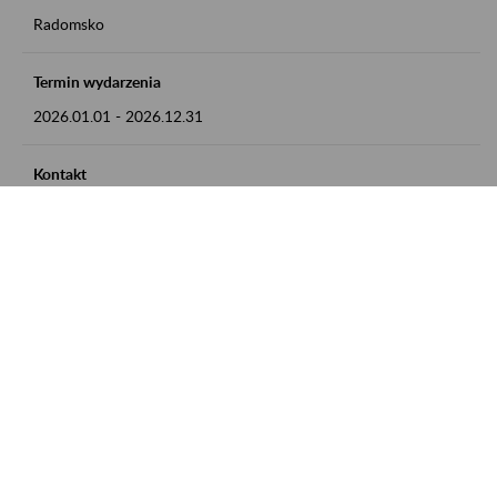
Radomsko
Termin wydarzenia
2026.01.01
-
2026.12.31
Kontakt
zgłoszenia przyjmujemy w godz. 8:00 - 15:00 pod numerem
telefonu 44 685 33 50
Zobacz także
Zaproś ZUS do siebie: Aktywni 50+