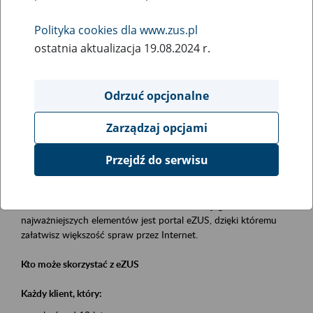
Polityka cookies dla www.zus.pl
Rodzaj wydarzenia
ostatnia aktualizacja 19.08.2024 r.
Szkolenia
Obszar merytoryczny
Odrzuć opcjonalne
obsługa klientów
Zarządzaj opcjami
Opis wydarzenia
Przejdź do serwisu
Platforma Usług Elektronicznych eZUS
to narzędzie, które ułatwia dostęp do usług świadczonych przez
Zakład Ubezpieczeń Społecznych. Jednym z jego
najważniejszych elementów jest portal eZUS, dzięki któremu
załatwisz większość spraw przez Internet.
Kto może skorzystać z eZUS
Każdy klient, który: