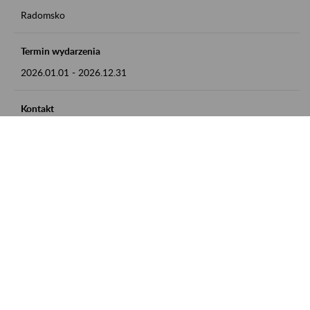
Radomsko
Termin wydarzenia
2026.01.01
-
2026.12.31
Kontakt
zgłoszenia przyjmujemy w godz. 8:00 - 15:00 pod numerem
telefonu 44 685 33 50
Zobacz także
Zaproś ZUS do siebie: Aktywni 50+