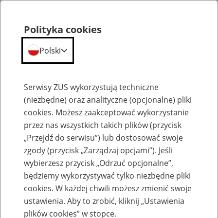
Polityka cookies
Polski
Menu
Szukaj
Serwisy ZUS wykorzystują techniczne
(niezbędne) oraz analityczne (opcjonalne) pliki
cookies. Możesz zaakceptować wykorzystanie
Szkolenia
przez nas wszystkich takich plików (przycisk
„Przejdź do serwisu”) lub dostosować swoje
zgody (przycisk „Zarządzaj opcjami”). Jeśli
wybierzesz przycisk „Odrzuć opcjonalne”,
będziemy wykorzystywać tylko niezbędne pliki
cookies. W każdej chwili możesz zmienić swoje
Zaproś ZUS do siebie - zakładanie profili
ustawienia. Aby to zrobić, kliknij „Ustawienia
eZUS w siedzibie Twojej firmy
plików cookies” w stopce.