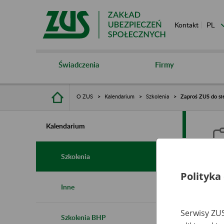
Kontakt
Świadczenia
Firmy
O ZUS
Kalendarium
Szkolenia
Zaproś ZUS do sie
Kalendarium
Szkolenia
Polityka
Z
Inne
s
Serwisy ZUS
Szkolenia BHP