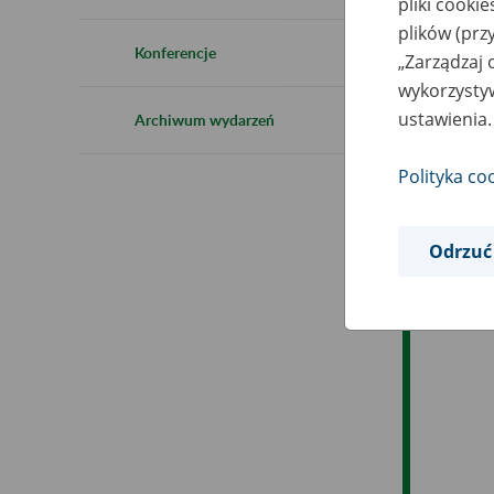
pliki cooki
Ro
plików (prz
Konferencje
„Zarządzaj 
Ob
wykorzystyw
ustawienia.
Archiwum wydarzeń
Op
Polityka co
Odrzuć