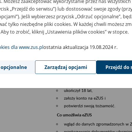
es. Możesz zaakceptować wykorzystanie przez nas wszystkich 
dzaj wydarzenia
Szkolenia
ycisk „Przejdź do serwisu”) lub dostosować swoje zgody (przy
opcjami”). Jeśli wybierzesz przycisk „Odrzuć opcjonalne”, bę
szar merytoryczny
obsługa klientów
ać tylko niezbędne pliki cookies. W każdej chwili możesz zm
 Aby to zrobić, kliknij „Ustawienia plików cookies” w stopce.
is wydarzenia
Platforma Usług Elektronicznych eZUS
to narzędzie, które ułatwia dostęp do u
okies dla www.zus.pl
ostatnia aktualizacja 19.08.2024 r.
Jednym z jego najważniejszych elementów 
spraw przez Internet.
 opcjonalne
Zarządzaj opcjami
Przejdź do 
Kto może skorzystać z eZUS
Każdy klient, który:
ukończył 18 lat,
założy konto na eZUS i
potwierdzi swoją tożsamość.
Co umożliwia eZUS
wgląd do danych zgromadzonych w 
przekazywanie dokumentów ubezpiec