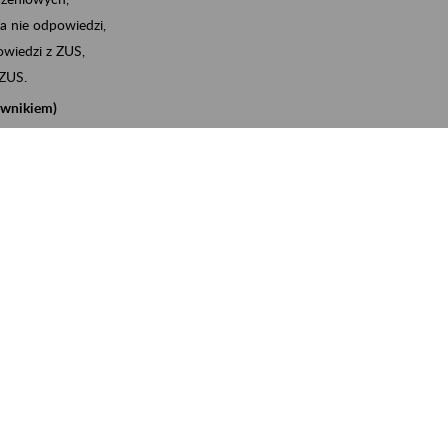
a nie odpowiedzi,
wiedzi z ZUS,
 ZUS.
cownikiem)
e na koncie w ZUS,
onta ubezpieczonego,
nych zwolnieniach lekarskich - e-ZLA
iębiorcą)
, za pomocą której m.in. zgłosisz pracownika do
 dokumenty rozliczeniowe z wykorzystaniem danych z bazy
iadczenia o niezaleganiu i odebrać go na eZUS,
swoich pracowników - e-ZLA
11A, czyli informacji o dochodach uzyskanych od ZUS lub
o obliczenia podatku przez ZUS,