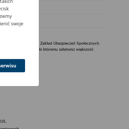
takich
cisk
dziemy
ienić swoje
sług świadczonych przez Zakład Ubezpieczeń Społecznych.
jest portal eZUS, dzięki któremu załatwisz większość
serwisu
ZUS,
zeniowych,