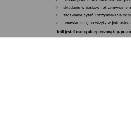
składanie wniosków i otrzymywanie n
zadawanie pytań i otrzymywanie odpo
umawianie się na wizyty w jednostce
Jeśli jesteś osobą ubezpieczoną (np. pra
możesz sprawdzić swoje dane zapisan
masz dostęp do informacji o stanie k
masz dostęp do informacji o wystawio
Jeśli jesteś płatnikiem składek (np. przeds
możesz skorzystać z aplikacji ePłatnik
ubezpieczeń, wypełnisz i przekażesz
ZUS,
możesz złożyć wniosek o wydanie zaśw
masz dostęp do zwolnień lekarskich 
Jeśli jesteś świadczeniobiorcą
masz dostęp m.in. do formularza PIT 
do formularza PIT 40A, czyli roczneg