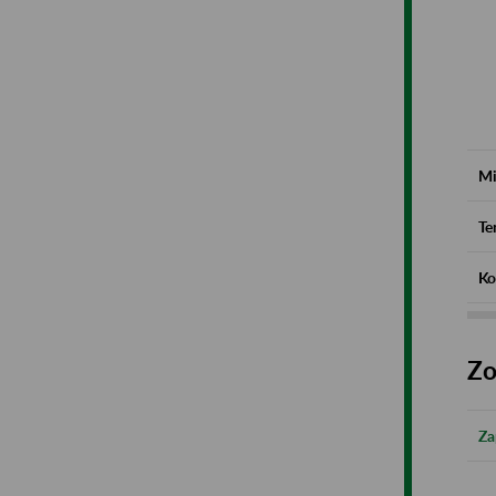
Mi
Te
Ko
Zo
Za