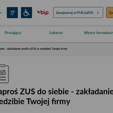
Zarejestruj w
PUE/eZUS
Za
Pracujący
Lekarze
Wzory formularz
bie - zakładanie profili eZUS w siedzibie Twojej firmy
aproś ZUS do siebie - zakładanie
iedzibie Twojej firmy