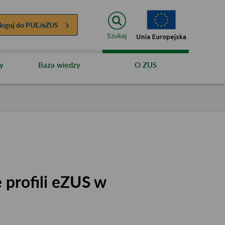
loguj do
PUE/eZUS
Szukaj
y
Baza wiedzy
O ZUS
 profili eZUS w