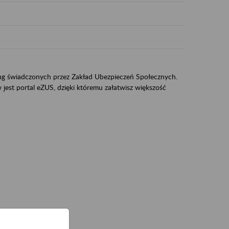
sług świadczonych przez Zakład Ubezpieczeń Społecznych.
jest portal eZUS, dzięki któremu załatwisz większość
ZUS,
zeniowych,