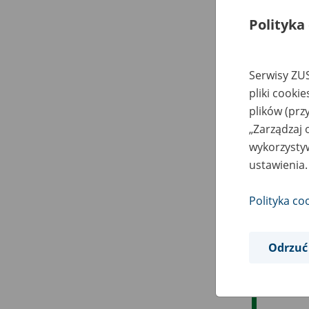
Polityka
Serwisy ZUS
pliki cooki
plików (prz
„Zarządzaj 
wykorzystyw
ustawienia.
Polityka co
Odrzuć