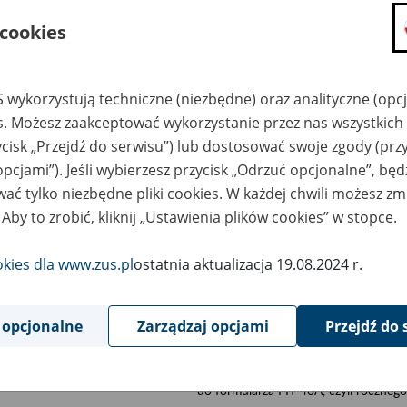
składanie wniosków i otrzymywanie n
 cookies
zadawanie pytań i otrzymywanie odpo
umawianie się na wizyty w jednostce
 wykorzystują techniczne (niezbędne) oraz analityczne (opc
Jeśli jesteś osobą ubezpieczoną (np. pra
es. Możesz zaakceptować wykorzystanie przez nas wszystkich 
możesz sprawdzić swoje dane zapisan
ycisk „Przejdź do serwisu”) lub dostosować swoje zgody (przy
masz dostęp do informacji o stanie k
opcjami”). Jeśli wybierzesz przycisk „Odrzuć opcjonalne”, bę
masz dostęp do informacji o wystawio
ać tylko niezbędne pliki cookies. W każdej chwili możesz zm
Jeśli jesteś płatnikiem składek (np. przeds
 Aby to zrobić, kliknij „Ustawienia plików cookies” w stopce.
możesz skorzystać z aplikacji ePłatnik
ubezpieczeń, wypełnisz i przekażesz
okies dla www.zus.pl
ostatnia aktualizacja 19.08.2024 r.
ZUS,
możesz złożyć wniosek o wydanie zaśw
masz dostęp do zwolnień lekarskich 
 opcjonalne
Zarządzaj opcjami
Przejdź do 
Jeśli jesteś świadczeniobiorcą
masz dostęp m.in. do formularza PIT 
do formularza PIT 40A, czyli roczneg