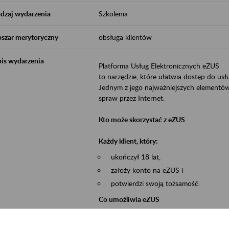
dzaj wydarzenia
Szkolenia
szar merytoryczny
obsługa klientów
is wydarzenia
Platforma Usług Elektronicznych eZUS
to narzędzie, które ułatwia dostęp do u
Jednym z jego najważniejszych elementów 
spraw przez Internet.
Kto może skorzystać z eZUS
Każdy klient, który:
ukończył 18 lat,
założy konto na eZUS i
potwierdzi swoją tożsamość.
Co umożliwia eZUS
wgląd do danych zgromadzonych w 
przekazywanie dokumentów ubezpiec