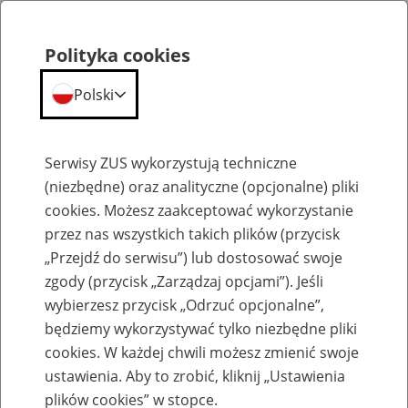
Polityka cookies
Polski
Menu
Szukaj
Serwisy ZUS wykorzystują techniczne
(niezbędne) oraz analityczne (opcjonalne) pliki
cookies. Możesz zaakceptować wykorzystanie
Szkolenia
przez nas wszystkich takich plików (przycisk
„Przejdź do serwisu”) lub dostosować swoje
zgody (przycisk „Zarządzaj opcjami”). Jeśli
wybierzesz przycisk „Odrzuć opcjonalne”,
będziemy wykorzystywać tylko niezbędne pliki
cookies. W każdej chwili możesz zmienić swoje
Zaproś ZUS do siebie - zakładanie profili
ustawienia. Aby to zrobić, kliknij „Ustawienia
eZUS w siedzibie Twojej firmy
plików cookies” w stopce.