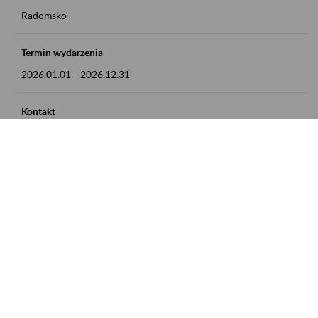
Radomsko
Termin wydarzenia
2026.01.01
-
2026.12.31
Kontakt
zgłoszenia przyjmujemy w godz. 8:00 - 15:00 pod numerem
telefonu 44 685 33 50
Zobacz także
Zaproś ZUS do siebie: Aktywni 50+