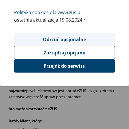
Polityka cookies dla www.zus.pl
Rodzaj wydarzenia
ostatnia aktualizacja 19.08.2024 r.
Szkolenia
Obszar merytoryczny
Odrzuć opcjonalne
obsługa klientów
Zarządzaj opcjami
Opis wydarzenia
Przejdź do serwisu
Platforma Usług Elektronicznych eZUS
to narzędzie, które ułatwia dostęp do usług świadczonych przez
Zakład Ubezpieczeń Społecznych. Jednym z jego
najważniejszych elementów jest portal eZUS, dzięki któremu
załatwisz większość spraw przez Internet.
Kto może skorzystać z eZUS
Każdy klient, który: