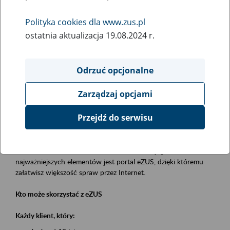
Polityka cookies dla www.zus.pl
Rodzaj wydarzenia
ostatnia aktualizacja 19.08.2024 r.
Szkolenia
Obszar merytoryczny
Odrzuć opcjonalne
obsługa klientów
Zarządzaj opcjami
Opis wydarzenia
Przejdź do serwisu
Platforma Usług Elektronicznych eZUS
to narzędzie, które ułatwia dostęp do usług świadczonych przez
Zakład Ubezpieczeń Społecznych. Jednym z jego
najważniejszych elementów jest portal eZUS, dzięki któremu
załatwisz większość spraw przez Internet.
Kto może skorzystać z eZUS
Każdy klient, który: