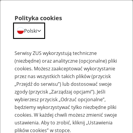
Polityka cookies
Polski
Menu
Szukaj
Serwisy ZUS wykorzystują techniczne
(niezbędne) oraz analityczne (opcjonalne) pliki
cookies. Możesz zaakceptować wykorzystanie
Szkolenia
przez nas wszystkich takich plików (przycisk
„Przejdź do serwisu”) lub dostosować swoje
zgody (przycisk „Zarządzaj opcjami”). Jeśli
wybierzesz przycisk „Odrzuć opcjonalne”,
będziemy wykorzystywać tylko niezbędne pliki
cookies. W każdej chwili możesz zmienić swoje
Zaproś ZUS do siebie - zakładanie profili
ustawienia. Aby to zrobić, kliknij „Ustawienia
eZUS w siedzibie Twojej firmy
plików cookies” w stopce.