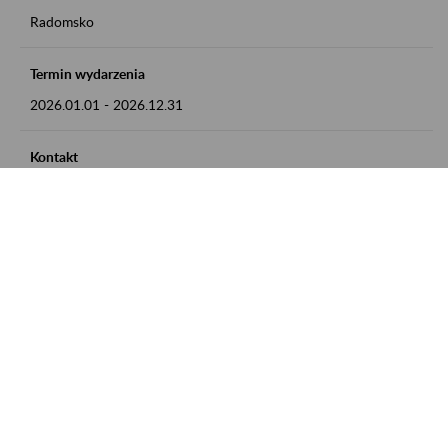
Radomsko
Termin wydarzenia
2026.01.01
-
2026.12.31
Kontakt
zgłoszenia przyjmujemy w godz. 8:00 - 15:00 pod numerem
telefonu 44 685 33 50
Zobacz także
Zaproś ZUS do siebie: Aktywni 50+