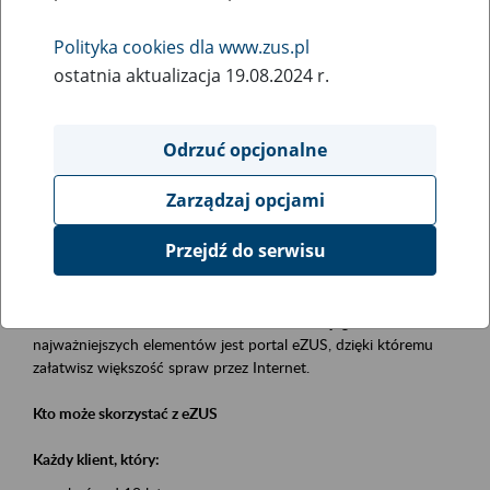
Polityka cookies dla www.zus.pl
Rodzaj wydarzenia
ostatnia aktualizacja 19.08.2024 r.
Szkolenia
Obszar merytoryczny
Odrzuć opcjonalne
obsługa klientów
Zarządzaj opcjami
Opis wydarzenia
Przejdź do serwisu
Platforma Usług Elektronicznych eZUS
to narzędzie, które ułatwia dostęp do usług świadczonych przez
Zakład Ubezpieczeń Społecznych. Jednym z jego
najważniejszych elementów jest portal eZUS, dzięki któremu
załatwisz większość spraw przez Internet.
Kto może skorzystać z eZUS
Każdy klient, który: