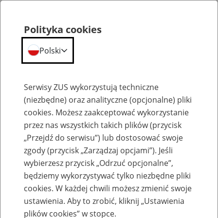
Polityka cookies
Polski
Menu
Szukaj
Serwisy ZUS wykorzystują techniczne
(niezbędne) oraz analityczne (opcjonalne) pliki
cookies. Możesz zaakceptować wykorzystanie
Szkolenia
przez nas wszystkich takich plików (przycisk
„Przejdź do serwisu”) lub dostosować swoje
zgody (przycisk „Zarządzaj opcjami”). Jeśli
wybierzesz przycisk „Odrzuć opcjonalne”,
będziemy wykorzystywać tylko niezbędne pliki
cookies. W każdej chwili możesz zmienić swoje
Zaproś ZUS do siebie - zakładanie profili
ustawienia. Aby to zrobić, kliknij „Ustawienia
eZUS w siedzibie Twojej firmy
plików cookies” w stopce.