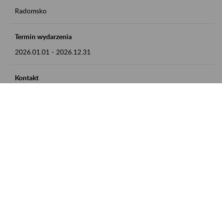
Radomsko
Termin wydarzenia
2026.01.01
-
2026.12.31
Kontakt
zgłoszenia przyjmujemy w godz. 8:00 - 15:00 pod numerem
telefonu 44 685 33 50
Zobacz także
Zaproś ZUS do siebie: Aktywni 50+