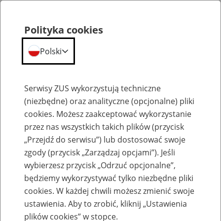
Polityka cookies
Polski
Menu
Szukaj
Serwisy ZUS wykorzystują techniczne
(niezbędne) oraz analityczne (opcjonalne) pliki
cookies. Możesz zaakceptować wykorzystanie
Szkolenia
przez nas wszystkich takich plików (przycisk
„Przejdź do serwisu”) lub dostosować swoje
zgody (przycisk „Zarządzaj opcjami”). Jeśli
wybierzesz przycisk „Odrzuć opcjonalne”,
będziemy wykorzystywać tylko niezbędne pliki
cookies. W każdej chwili możesz zmienić swoje
Zaproś ZUS do siebie - zakładanie profili
ustawienia. Aby to zrobić, kliknij „Ustawienia
eZUS w siedzibie Twojej firmy
plików cookies” w stopce.