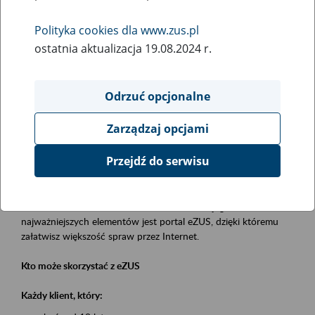
Polityka cookies dla www.zus.pl
Rodzaj wydarzenia
ostatnia aktualizacja 19.08.2024 r.
Szkolenia
Obszar merytoryczny
Odrzuć opcjonalne
obsługa klientów
Zarządzaj opcjami
Opis wydarzenia
Przejdź do serwisu
Platforma Usług Elektronicznych eZUS
to narzędzie, które ułatwia dostęp do usług świadczonych przez
Zakład Ubezpieczeń Społecznych. Jednym z jego
najważniejszych elementów jest portal eZUS, dzięki któremu
załatwisz większość spraw przez Internet.
Kto może skorzystać z eZUS
Każdy klient, który: