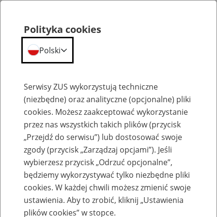
Polityka cookies
Polski
Menu
Szukaj
Serwisy ZUS wykorzystują techniczne
(niezbędne) oraz analityczne (opcjonalne) pliki
cookies. Możesz zaakceptować wykorzystanie
Szkolenia
przez nas wszystkich takich plików (przycisk
„Przejdź do serwisu”) lub dostosować swoje
zgody (przycisk „Zarządzaj opcjami”). Jeśli
wybierzesz przycisk „Odrzuć opcjonalne”,
będziemy wykorzystywać tylko niezbędne pliki
cookies. W każdej chwili możesz zmienić swoje
Zaproś ZUS do siebie - zakładanie profili
ustawienia. Aby to zrobić, kliknij „Ustawienia
eZUS w siedzibie Twojej firmy
plików cookies” w stopce.