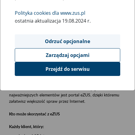
Polityka cookies dla www.zus.pl
Rodzaj wydarzenia
ostatnia aktualizacja 19.08.2024 r.
Szkolenia
Obszar merytoryczny
Odrzuć opcjonalne
obsługa klientów
Zarządzaj opcjami
Opis wydarzenia
Przejdź do serwisu
Platforma Usług Elektronicznych eZUS
to narzędzie, które ułatwia dostęp do usług świadczonych przez
Zakład Ubezpieczeń Społecznych. Jednym z jego
najważniejszych elementów jest portal eZUS, dzięki któremu
załatwisz większość spraw przez Internet.
Kto może skorzystać z eZUS
Każdy klient, który: