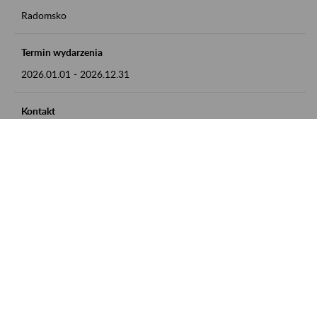
Radomsko
Termin wydarzenia
2026.01.01
-
2026.12.31
Kontakt
zgłoszenia przyjmujemy w godz. 8:00 - 15:00 pod numerem
telefonu 44 685 33 50
Zobacz także
Zaproś ZUS do siebie: Aktywni 50+