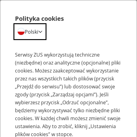
Polityka cookies
Polski
Menu
Szukaj
Serwisy ZUS wykorzystują techniczne
(niezbędne) oraz analityczne (opcjonalne) pliki
cookies. Możesz zaakceptować wykorzystanie
Szkolenia
przez nas wszystkich takich plików (przycisk
„Przejdź do serwisu”) lub dostosować swoje
zgody (przycisk „Zarządzaj opcjami”). Jeśli
wybierzesz przycisk „Odrzuć opcjonalne”,
będziemy wykorzystywać tylko niezbędne pliki
cookies. W każdej chwili możesz zmienić swoje
Zaproś ZUS do siebie - zakładanie profili
ustawienia. Aby to zrobić, kliknij „Ustawienia
eZUS w siedzibie Twojej firmy
plików cookies” w stopce.