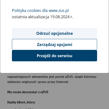
Polityka cookies dla www.zus.pl
Rodzaj wydarzenia
ostatnia aktualizacja 19.08.2024 r.
Szkolenia
Obszar merytoryczny
Odrzuć opcjonalne
obsługa klientów
Zarządzaj opcjami
Opis wydarzenia
Przejdź do serwisu
Platforma Usług Elektronicznych eZUS
to narzędzie, które ułatwia dostęp do usług świadczonych przez
Zakład Ubezpieczeń Społecznych. Jednym z jego
najważniejszych elementów jest portal eZUS, dzięki któremu
załatwisz większość spraw przez Internet.
Kto może skorzystać z eZUS
Każdy klient, który: