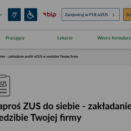
Zarejestruj w
PUE/eZUS
Za
Pracujący
Lekarze
Wzory formularz
bie - zakładanie profili eZUS w siedzibie Twojej firmy
aproś ZUS do siebie - zakładanie
iedzibie Twojej firmy