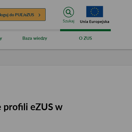
loguj do
PUE/eZUS
Szukaj
y
Baza wiedzy
O ZUS
 profili eZUS w