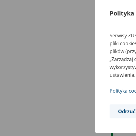
Polityka
Serwisy ZUS
pliki cooki
plików (prz
„Zarządzaj 
wykorzystyw
ustawienia.
Polityka co
Odrzuć