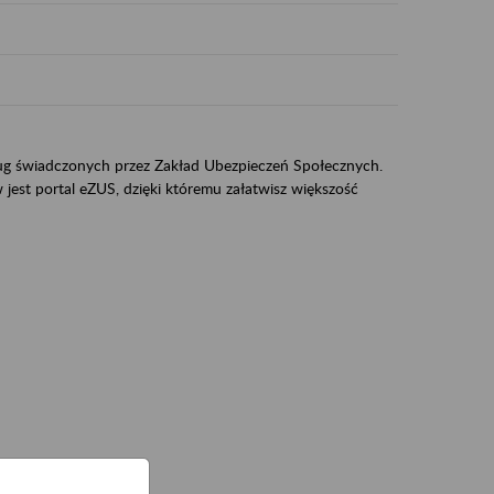
sług świadczonych przez Zakład Ubezpieczeń Społecznych.
jest portal eZUS, dzięki któremu załatwisz większość
ZUS,
zeniowych,