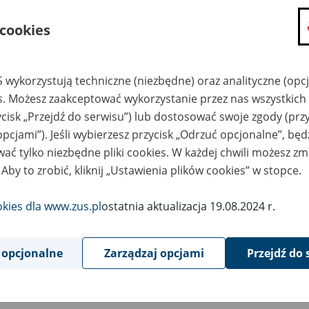
składanie wniosków i otrzymywanie n
 cookies
zadawanie pytań i otrzymywanie odpo
umawianie się na wizyty w jednostce
Jeśli jesteś osobą ubezpieczoną (np. pra
 wykorzystują techniczne (niezbędne) oraz analityczne (opc
możesz sprawdzić swoje dane zapisan
es. Możesz zaakceptować wykorzystanie przez nas wszystkich 
masz dostęp do informacji o stanie k
ycisk „Przejdź do serwisu”) lub dostosować swoje zgody (przy
masz dostęp do informacji o wystawio
opcjami”). Jeśli wybierzesz przycisk „Odrzuć opcjonalne”, bę
ać tylko niezbędne pliki cookies. W każdej chwili możesz zm
Jeśli jesteś płatnikiem składek (np. przeds
 Aby to zrobić, kliknij „Ustawienia plików cookies” w stopce.
możesz skorzystać z aplikacji ePłatnik
ubezpieczeń, wypełnisz i przekażesz
ZUS,
okies dla www.zus.pl
ostatnia aktualizacja 19.08.2024 r.
możesz złożyć wniosek o wydanie zaśw
masz dostęp do zwolnień lekarskich 
 opcjonalne
Zarządzaj opcjami
Przejdź do 
Jeśli jesteś świadczeniobiorcą
masz dostęp m.in. do formularza PIT 
do formularza PIT 40A, czyli roczneg