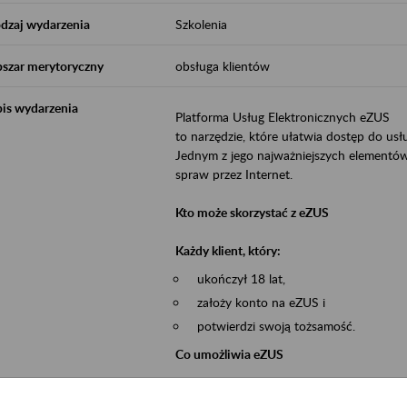
dzaj wydarzenia
Szkolenia
szar merytoryczny
obsługa klientów
is wydarzenia
Platforma Usług Elektronicznych eZUS
to narzędzie, które ułatwia dostęp do u
Jednym z jego najważniejszych elementów 
spraw przez Internet.
Kto może skorzystać z eZUS
Każdy klient, który:
ukończył 18 lat,
założy konto na eZUS i
potwierdzi swoją tożsamość.
Co umożliwia eZUS
wgląd do danych zgromadzonych w 
przekazywanie dokumentów ubezpiec