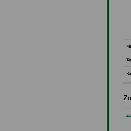
Mi
Te
Ko
Zo
Za