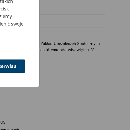
takich
cisk
dziemy
ienić swoje
sług świadczonych przez Zakład Ubezpieczeń Społecznych.
jest portal eZUS, dzięki któremu załatwisz większość
serwisu
ZUS,
zeniowych,