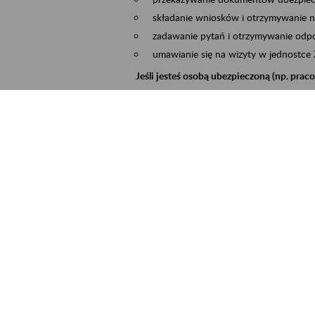
składanie wniosków i otrzymywanie n
zadawanie pytań i otrzymywanie odpo
umawianie się na wizyty w jednostce
Jeśli jesteś osobą ubezpieczoną (np. pra
możesz sprawdzić swoje dane zapisan
masz dostęp do informacji o stanie k
masz dostęp do informacji o wystawio
Jeśli jesteś płatnikiem składek (np. przeds
możesz skorzystać z aplikacji ePłatnik
ubezpieczeń, wypełnisz i przekażesz
ZUS,
możesz złożyć wniosek o wydanie zaśw
masz dostęp do zwolnień lekarskich 
Jeśli jesteś świadczeniobiorcą
masz dostęp m.in. do formularza PIT 
do formularza PIT 40A, czyli roczneg