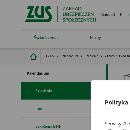
Kontakt
Świadczenia
Firmy
O ZUS
Kalendarium
Szkolenia
Zaproś ZUS do sie
Kalendarium
Szkolenia
Polityka
Z
Inne
s
Serwisy ZUS
Szkolenia BHP