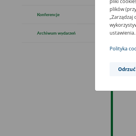
pliki cooki
Ro
plików (prz
Konferencje
„Zarządzaj 
Ob
wykorzystyw
ustawienia.
Archiwum wydarzeń
Op
Polityka co
Odrzuć