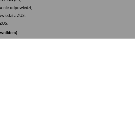
a nie odpowiedzi,
wiedzi z ZUS,
 ZUS.
cownikiem)
e na koncie w ZUS,
onta ubezpieczonego,
nych zwolnieniach lekarskich - e-ZLA
iębiorcą)
, za pomocą której m.in. zgłosisz pracownika do
 dokumenty rozliczeniowe z wykorzystaniem danych z bazy
iadczenia o niezaleganiu i odebrać go na eZUS,
swoich pracowników - e-ZLA
11A, czyli informacji o dochodach uzyskanych od ZUS lub
o obliczenia podatku przez ZUS,