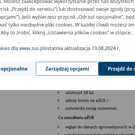
es. Możesz zaakceptować wykorzystanie przez nas wszystkich 
dzaj wydarzenia
Szkolenia
ycisk „Przejdź do serwisu”) lub dostosować swoje zgody (przy
opcjami”). Jeśli wybierzesz przycisk „Odrzuć opcjonalne”, bę
szar merytoryczny
obsługa klientów
ać tylko niezbędne pliki cookies. W każdej chwili możesz zm
 Aby to zrobić, kliknij „Ustawienia plików cookies” w stopce.
is wydarzenia
Platforma Usług Elektronicznych eZUS
to narzędzie, które ułatwia dostęp do u
okies dla www.zus.pl
ostatnia aktualizacja 19.08.2024 r.
Jednym z jego najważniejszych elementów 
spraw przez Internet.
 opcjonalne
Zarządzaj opcjami
Przejdź do 
Kto może skorzystać z eZUS
Każdy klient, który:
ukończył 18 lat,
założy konto na eZUS i
potwierdzi swoją tożsamość.
Co umożliwia eZUS
wgląd do danych zgromadzonych w 
przekazywanie dokumentów ubezpiec