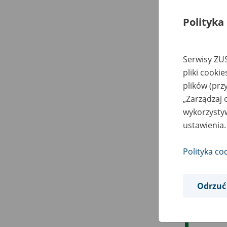
Polityka
Serwisy ZUS
pliki cooki
plików (prz
„Zarządzaj 
wykorzystyw
ustawienia.
Polityka co
Odrzuć