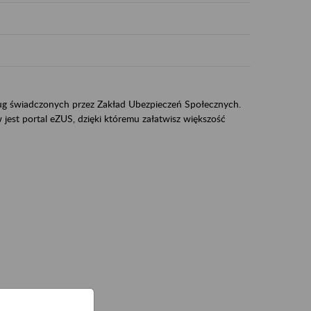
sług świadczonych przez Zakład Ubezpieczeń Społecznych.
jest portal eZUS, dzięki któremu załatwisz większość
ZUS,
zeniowych,