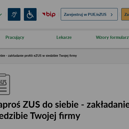
Zarejestruj w
PUE/eZUS
Za
Pracujący
Lekarze
Wzory formularz
bie - zakładanie profili eZUS w siedzibie Twojej firmy
aproś ZUS do siebie - zakładanie
iedzibie Twojej firmy