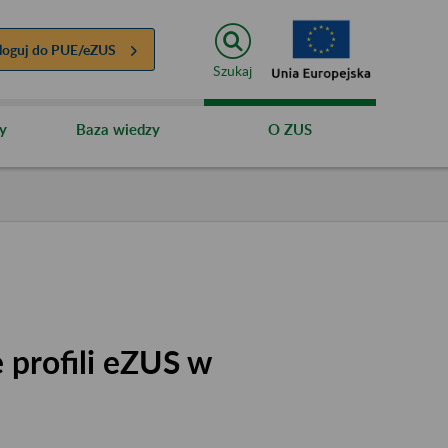
loguj do
PUE/eZUS
Szukaj
y
Baza wiedzy
O ZUS
 profili eZUS w