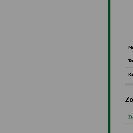
Mi
Te
Ko
Zo
Za