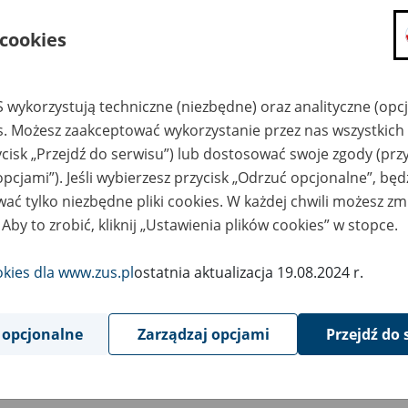
składanie wniosków i otrzymywanie n
 cookies
zadawanie pytań i otrzymywanie odpo
umawianie się na wizyty w jednostce
Jeśli jesteś osobą ubezpieczoną (np. pra
 wykorzystują techniczne (niezbędne) oraz analityczne (opc
możesz sprawdzić swoje dane zapisan
es. Możesz zaakceptować wykorzystanie przez nas wszystkich 
masz dostęp do informacji o stanie k
ycisk „Przejdź do serwisu”) lub dostosować swoje zgody (przy
masz dostęp do informacji o wystawio
opcjami”). Jeśli wybierzesz przycisk „Odrzuć opcjonalne”, bę
ać tylko niezbędne pliki cookies. W każdej chwili możesz zm
Jeśli jesteś płatnikiem składek (np. przeds
 Aby to zrobić, kliknij „Ustawienia plików cookies” w stopce.
możesz skorzystać z aplikacji ePłatnik
ubezpieczeń, wypełnisz i przekażesz
ZUS,
okies dla www.zus.pl
ostatnia aktualizacja 19.08.2024 r.
możesz złożyć wniosek o wydanie zaśw
masz dostęp do zwolnień lekarskich 
 opcjonalne
Zarządzaj opcjami
Przejdź do 
Jeśli jesteś świadczeniobiorcą
masz dostęp m.in. do formularza PIT 
do formularza PIT 40A, czyli roczneg