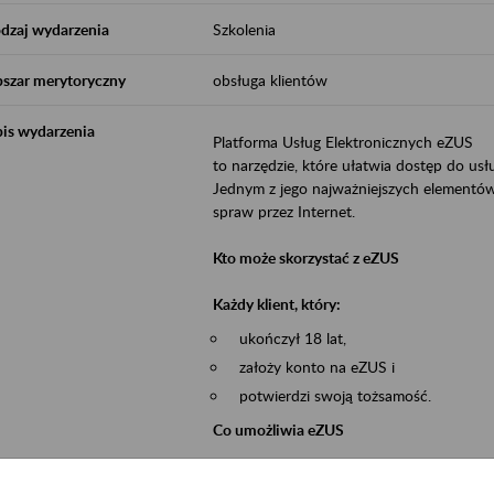
dzaj wydarzenia
Szkolenia
szar merytoryczny
obsługa klientów
is wydarzenia
Platforma Usług Elektronicznych eZUS
to narzędzie, które ułatwia dostęp do u
Jednym z jego najważniejszych elementów 
spraw przez Internet.
Kto może skorzystać z eZUS
Każdy klient, który:
ukończył 18 lat,
założy konto na eZUS i
potwierdzi swoją tożsamość.
Co umożliwia eZUS
wgląd do danych zgromadzonych w 
przekazywanie dokumentów ubezpiec