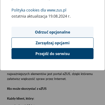
Polityka cookies dla www.zus.pl
Rodzaj wydarzenia
ostatnia aktualizacja 19.08.2024 r.
Szkolenia
Obszar merytoryczny
Odrzuć opcjonalne
obsługa klientów
Zarządzaj opcjami
Opis wydarzenia
Przejdź do serwisu
Platforma Usług Elektronicznych eZUS
to narzędzie, które ułatwia dostęp do usług świadczonych przez
Zakład Ubezpieczeń Społecznych. Jednym z jego
najważniejszych elementów jest portal eZUS, dzięki któremu
załatwisz większość spraw przez Internet.
Kto może skorzystać z eZUS
Każdy klient, który: