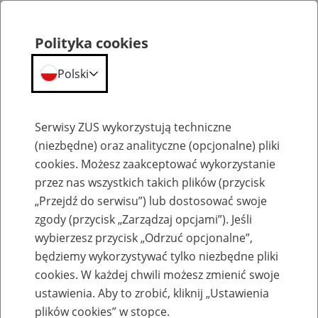
Polityka cookies
Polski
Menu
Szukaj
Serwisy ZUS wykorzystują techniczne
(niezbędne) oraz analityczne (opcjonalne) pliki
cookies. Możesz zaakceptować wykorzystanie
Szkolenia
przez nas wszystkich takich plików (przycisk
„Przejdź do serwisu”) lub dostosować swoje
zgody (przycisk „Zarządzaj opcjami”). Jeśli
wybierzesz przycisk „Odrzuć opcjonalne”,
będziemy wykorzystywać tylko niezbędne pliki
cookies. W każdej chwili możesz zmienić swoje
Zaproś ZUS do siebie - zakładanie profili
ustawienia. Aby to zrobić, kliknij „Ustawienia
eZUS w siedzibie Twojej firmy
plików cookies” w stopce.