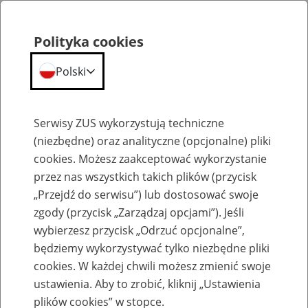
Polityka cookies
Polski
Menu
Szukaj
Serwisy ZUS wykorzystują techniczne
(niezbędne) oraz analityczne (opcjonalne) pliki
cookies. Możesz zaakceptować wykorzystanie
Szkolenia
przez nas wszystkich takich plików (przycisk
„Przejdź do serwisu”) lub dostosować swoje
zgody (przycisk „Zarządzaj opcjami”). Jeśli
wybierzesz przycisk „Odrzuć opcjonalne”,
będziemy wykorzystywać tylko niezbędne pliki
cookies. W każdej chwili możesz zmienić swoje
Zaproś ZUS do siebie - zakładanie profili
ustawienia. Aby to zrobić, kliknij „Ustawienia
eZUS w siedzibie Twojej firmy
plików cookies” w stopce.