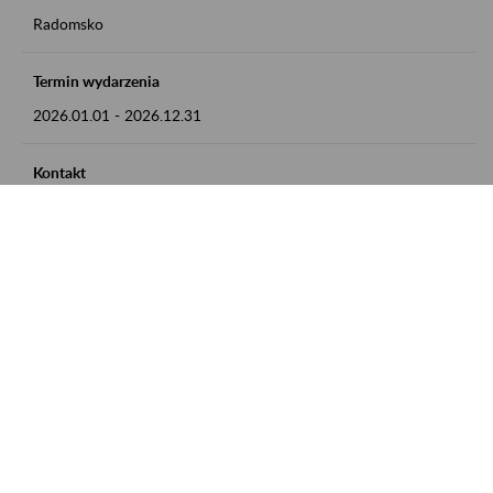
Radomsko
Termin wydarzenia
2026.01.01
-
2026.12.31
Kontakt
zgłoszenia przyjmujemy w godz. 8:00 - 15:00 pod numerem
telefonu 44 685 33 50
Zobacz także
Zaproś ZUS do siebie: Aktywni 50+