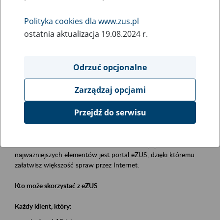
Polityka cookies dla www.zus.pl
Rodzaj wydarzenia
ostatnia aktualizacja 19.08.2024 r.
Szkolenia
Obszar merytoryczny
Odrzuć opcjonalne
obsługa klientów
Zarządzaj opcjami
Opis wydarzenia
Przejdź do serwisu
Platforma Usług Elektronicznych eZUS
to narzędzie, które ułatwia dostęp do usług świadczonych przez
Zakład Ubezpieczeń Społecznych. Jednym z jego
najważniejszych elementów jest portal eZUS, dzięki któremu
załatwisz większość spraw przez Internet.
Kto może skorzystać z eZUS
Każdy klient, który: