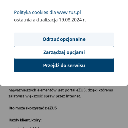
Polityka cookies dla www.zus.pl
Rodzaj wydarzenia
ostatnia aktualizacja 19.08.2024 r.
Szkolenia
Obszar merytoryczny
Odrzuć opcjonalne
obsługa klientów
Zarządzaj opcjami
Opis wydarzenia
Przejdź do serwisu
Platforma Usług Elektronicznych eZUS
to narzędzie, które ułatwia dostęp do usług świadczonych przez
Zakład Ubezpieczeń Społecznych. Jednym z jego
najważniejszych elementów jest portal eZUS, dzięki któremu
załatwisz większość spraw przez Internet.
Kto może skorzystać z eZUS
Każdy klient, który: