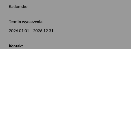
Radomsko
Termin wydarzenia
2026.01.01
-
2026.12.31
Kontakt
zgłoszenia przyjmujemy w godz. 8:00 - 15:00 pod numerem
telefonu 44 685 33 50
Zobacz także
Zaproś ZUS do siebie: Aktywni 50+