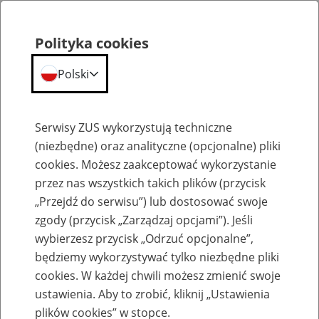
Polityka cookies
Polski
Menu
Szukaj
Serwisy ZUS wykorzystują techniczne
(niezbędne) oraz analityczne (opcjonalne) pliki
cookies. Możesz zaakceptować wykorzystanie
Szkolenia
przez nas wszystkich takich plików (przycisk
„Przejdź do serwisu”) lub dostosować swoje
zgody (przycisk „Zarządzaj opcjami”). Jeśli
wybierzesz przycisk „Odrzuć opcjonalne”,
będziemy wykorzystywać tylko niezbędne pliki
cookies. W każdej chwili możesz zmienić swoje
Zaproś ZUS do siebie - zakładanie profili
ustawienia. Aby to zrobić, kliknij „Ustawienia
eZUS w siedzibie Twojej firmy
plików cookies” w stopce.