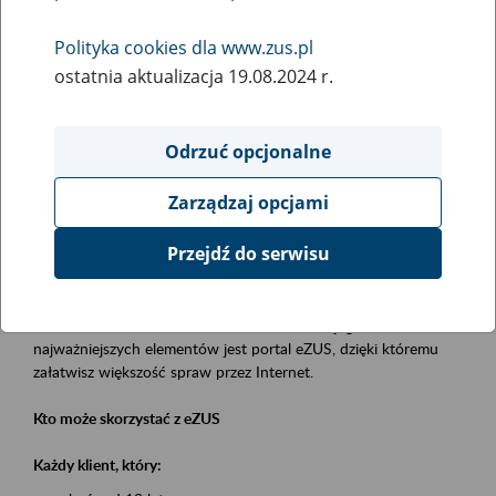
Polityka cookies dla www.zus.pl
Rodzaj wydarzenia
ostatnia aktualizacja 19.08.2024 r.
Szkolenia
Obszar merytoryczny
Odrzuć opcjonalne
obsługa klientów
Zarządzaj opcjami
Opis wydarzenia
Przejdź do serwisu
Platforma Usług Elektronicznych eZUS
to narzędzie, które ułatwia dostęp do usług świadczonych przez
Zakład Ubezpieczeń Społecznych. Jednym z jego
najważniejszych elementów jest portal eZUS, dzięki któremu
załatwisz większość spraw przez Internet.
Kto może skorzystać z eZUS
Każdy klient, który: