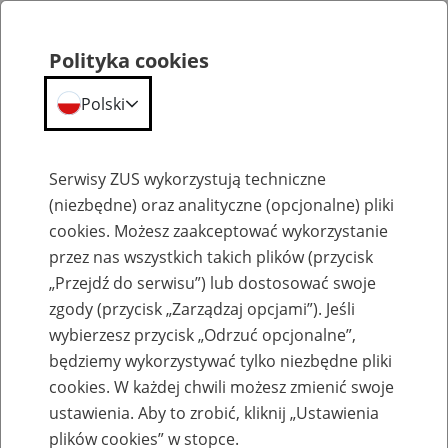
Polityka cookies
Polski
Menu
Szukaj
Serwisy ZUS wykorzystują techniczne
(niezbędne) oraz analityczne (opcjonalne) pliki
cookies. Możesz zaakceptować wykorzystanie
Szkolenia
przez nas wszystkich takich plików (przycisk
„Przejdź do serwisu”) lub dostosować swoje
zgody (przycisk „Zarządzaj opcjami”). Jeśli
wybierzesz przycisk „Odrzuć opcjonalne”,
będziemy wykorzystywać tylko niezbędne pliki
cookies. W każdej chwili możesz zmienić swoje
Zaproś ZUS do siebie - zakładanie profili
ustawienia. Aby to zrobić, kliknij „Ustawienia
eZUS w siedzibie Twojej firmy
plików cookies” w stopce.