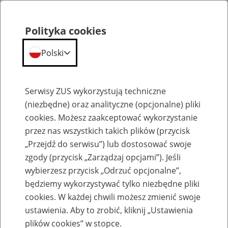
Polityka cookies
Polski
Menu
Szukaj
Serwisy ZUS wykorzystują techniczne
(niezbędne) oraz analityczne (opcjonalne) pliki
cookies. Możesz zaakceptować wykorzystanie
Szkolenia
przez nas wszystkich takich plików (przycisk
„Przejdź do serwisu”) lub dostosować swoje
zgody (przycisk „Zarządzaj opcjami”). Jeśli
wybierzesz przycisk „Odrzuć opcjonalne”,
będziemy wykorzystywać tylko niezbędne pliki
cookies. W każdej chwili możesz zmienić swoje
Zaproś ZUS do siebie - zakładanie profili
ustawienia. Aby to zrobić, kliknij „Ustawienia
eZUS w siedzibie Twojej firmy
plików cookies” w stopce.