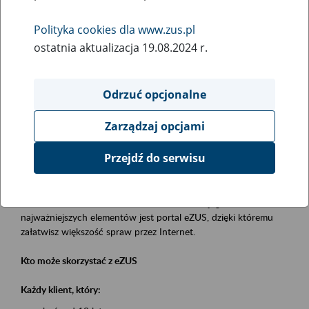
Polityka cookies dla www.zus.pl
Rodzaj wydarzenia
ostatnia aktualizacja 19.08.2024 r.
Szkolenia
Obszar merytoryczny
Odrzuć opcjonalne
obsługa klientów
Zarządzaj opcjami
Opis wydarzenia
Przejdź do serwisu
Platforma Usług Elektronicznych eZUS
to narzędzie, które ułatwia dostęp do usług świadczonych przez
Zakład Ubezpieczeń Społecznych. Jednym z jego
najważniejszych elementów jest portal eZUS, dzięki któremu
załatwisz większość spraw przez Internet.
Kto może skorzystać z eZUS
Każdy klient, który: